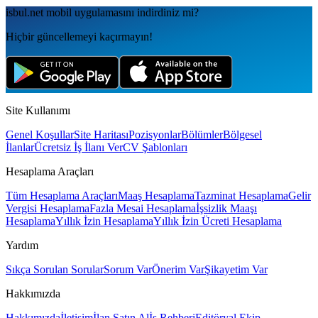
isbul.net
mobil uygulamаsını
indirdiniz mi?
Hiçbir güncellemeyi kaçırmayın!
Site Kullanımı
Genel Koşullar
Site Haritası
Pozisyonlar
Bölümler
Bölgesel
İlanlar
Ücretsiz İş İlanı Ver
CV Şablonları
Hesaplama Araçları
Tüm Hesaplama Araçları
Maaş Hesaplama
Tazminat Hesaplama
Gelir
Vergisi Hesaplama
Fazla Mesai Hesaplama
İşsizlik Maaşı
Hesaplama
Yıllık İzin Hesaplama
Yıllık İzin Ücreti Hesaplama
Yardım
Sıkça Sorulan Sorular
Sorum Var
Önerim Var
Şikayetim Var
Hakkımızda
Hakkımızda
İletişim
İlan Satın Al
İş Rehberi
Editöryal Ekip