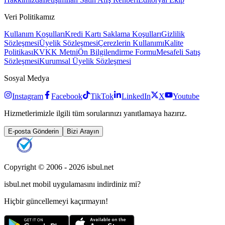
Veri Politikamız
Kullanım Koşulları
Kredi Kartı Saklama Koşulları
Gizlilik
Sözleşmesi
Üyelik Sözleşmesi
Çerezlerin Kullanımı
Kalite
Politikası
KVKK Metni
Ön Bilgilendirme Formu
Mesafeli Satış
Sözleşmesi
Kurumsal Üyelik Sözleşmesi
Sosyal Medya
Instagram
Facebook
TikTok
LinkedIn
X
Youtube
Hizmetlerimizle ilgili tüm sorularınızı yanıtlamaya hazırız.
E-posta Gönderin
Bizi Arayın
Copyright © 2006 -
2026
isbul.net
isbul.net
mobil uygulamasını
indirdiniz mi?
Hiçbir güncellemeyi kaçırmayın!