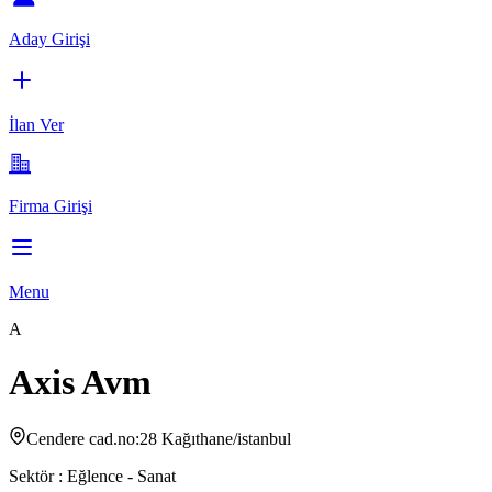
Aday Girişi
İlan Ver
Firma Girişi
Menu
A
Axis Avm
Cendere cad.no:28 Kağıthane/istanbul
Sektör :
Eğlence - Sanat