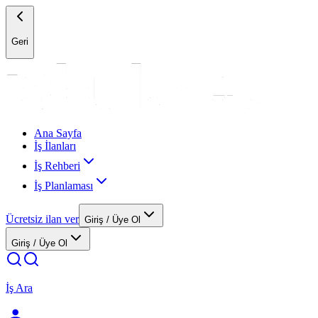
Geri
Ana Sayfa
İş İlanları
İş Rehberi
İş Planlaması
Ücretsiz ilan ver
Giriş / Üye Ol
Giriş / Üye Ol
İş Ara