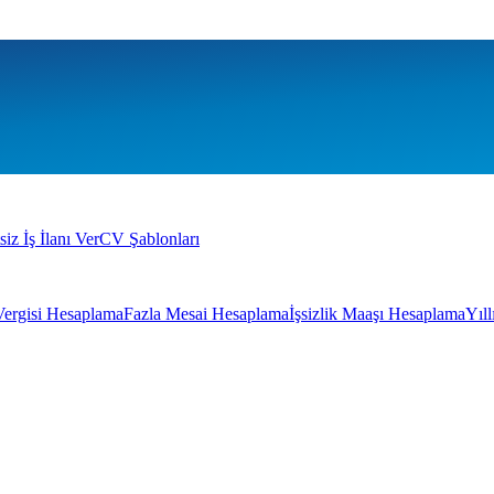
siz İş İlanı Ver
CV Şablonları
Vergisi Hesaplama
Fazla Mesai Hesaplama
İşsizlik Maaşı Hesaplama
Yıl