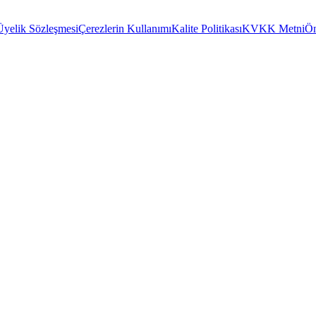
Üyelik Sözleşmesi
Çerezlerin Kullanımı
Kalite Politikası
KVKK Metni
Ön