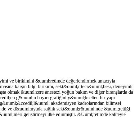
neyimi ve birikimini &uuml;retimde değerlendirmek amacıyla
sına karşın bilgi birikimi, sekt&ouml;r tecr&uuml;besi, deneyimli
aşta olmak &uuml;zere anestezi yoğun bakım ve diğer bıranşlarda da
edil;en g&uuml;n başarı grafiğini y&uuml;kselten bir yapı
 g&uuml;&ccedil;l&uuml; akademisyen kadrolarından bilimsel
quo;de ve d&uuml;nyada sağlık sekt&ouml;r&uuml;nde &uuml;rettiği
uuml;nleri geliştirmeyi ilke edinmiştir. &Uuml;retimde kaliteyle