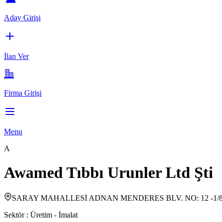
Aday Girişi
İlan Ver
Firma Girişi
Menu
A
Awamed Tıbbı Urunler Ltd Şti
SARAY MAHALLESİ ADNAN MENDERES BLV. NO: 12 
Sektör :
Üretim - İmalat