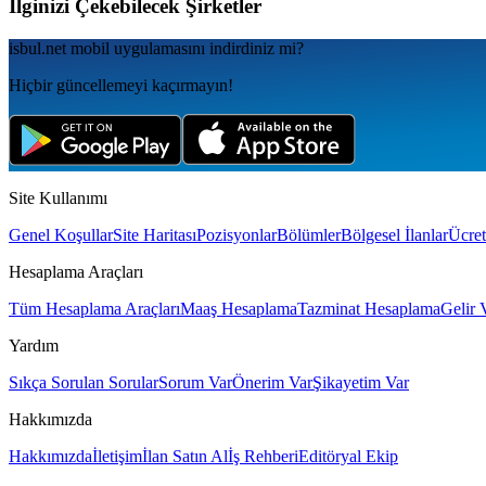
İlginizi Çekebilecek Şirketler
isbul.net
mobil uygulamаsını
indirdiniz mi?
Hiçbir güncellemeyi kaçırmayın!
Site Kullanımı
Genel Koşullar
Site Haritası
Pozisyonlar
Bölümler
Bölgesel İlanlar
Ücret
Hesaplama Araçları
Tüm Hesaplama Araçları
Maaş Hesaplama
Tazminat Hesaplama
Gelir 
Yardım
Sıkça Sorulan Sorular
Sorum Var
Önerim Var
Şikayetim Var
Hakkımızda
Hakkımızda
İletişim
İlan Satın Al
İş Rehberi
Editöryal Ekip