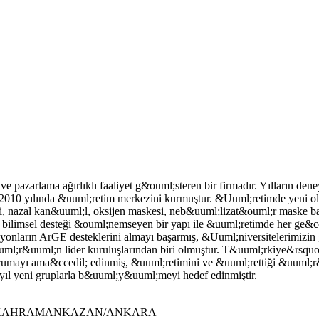
 pazarlama ağırlıklı faaliyet g&ouml;steren bir firmadır. Yılların de
2010 yılında &uuml;retim merkezini kurmuştur. &Uuml;retimde yeni olma
si, nazal kan&uuml;l, oksijen maskesi, neb&uuml;lizat&ouml;r maske b
bilimsel desteği &ouml;nemseyen bir yapı ile &uuml;retimde her ge&cc
nların ArGE desteklerini almayı başarmış, &Uuml;niversitelerimizin
t&ouml;r&uuml;n lider kuruluşlarından biri olmuştur. T&uuml;rkiye&rs
korumayı ama&ccedil; edinmiş, &uuml;retimini ve &uuml;rettiği &uuml;r&
 yıl yeni gruplarla b&uuml;y&uuml;meyi hedef edinmiştir.
/8 KAHRAMANKAZAN/ANKARA