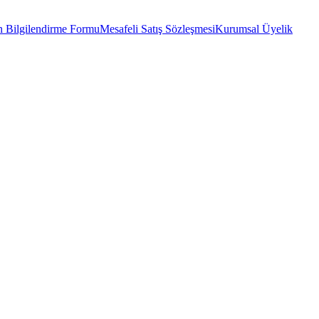
 Bilgilendirme Formu
Mesafeli Satış Sözleşmesi
Kurumsal Üyelik