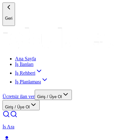
Geri
Ana Sayfa
İş İlanları
İş Rehberi
İş Planlaması
Ücretsiz ilan ver
Giriş / Üye Ol
Giriş / Üye Ol
İş Ara