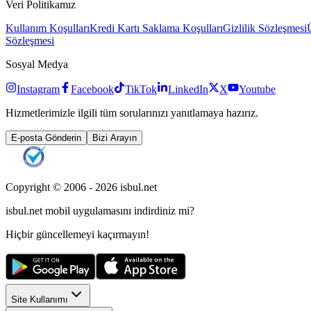
Veri Politikamız
Kullanım Koşulları
Kredi Kartı Saklama Koşulları
Gizlilik Sözleşmesi
Sözleşmesi
Sosyal Medya
Instagram
Facebook
TikTok
LinkedIn
X
Youtube
Hizmetlerimizle ilgili tüm sorularınızı yanıtlamaya hazırız.
E-posta Gönderin
Bizi Arayın
Copyright © 2006 -
2026
isbul.net
isbul.net
mobil uygulamasını
indirdiniz mi?
Hiçbir güncellemeyi kaçırmayın!
Site Kullanımı