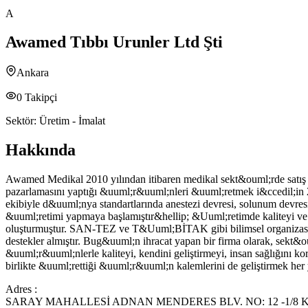
A
Awamed Tıbbı Urunler Ltd Şti
Ankara
0
Takipçi
Sektör:
Üretim - İmalat
Hakkında
Awamed Medikal 2010 yılından itibaren medikal sekt&ouml;rde satış ve
pazarlamasını yaptığı &uuml;r&uuml;nleri &uuml;retmek i&ccedil;in 
ekibiyle d&uuml;nya standartlarında anestezi devresi, solunum devre
&uuml;retimi yapmaya başlamıştır&hellip; &Uuml;retimde kaliteyi ve 
oluşturmuştur. SAN-TEZ ve T&Uuml;BİTAK gibi bilimsel organizasyo
destekler almıştır. Bug&uuml;n ihracat yapan bir firma olarak, sek
&uuml;r&uuml;nlerle kaliteyi, kendini geliştirmeyi, insan sağlığını 
birlikte &uuml;rettiği &uuml;r&uuml;n kalemlerini de geliştirmek her
Adres :
SARAY MAHALLESİ ADNAN MENDERES BLV. NO: 12 -1