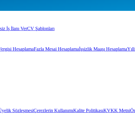
siz İş İlanı Ver
CV Şablonları
Vergisi Hesaplama
Fazla Mesai Hesaplama
İşsizlik Maaşı Hesaplama
Yıl
Üyelik Sözleşmesi
Çerezlerin Kullanımı
Kalite Politikası
KVKK Metni
Ön