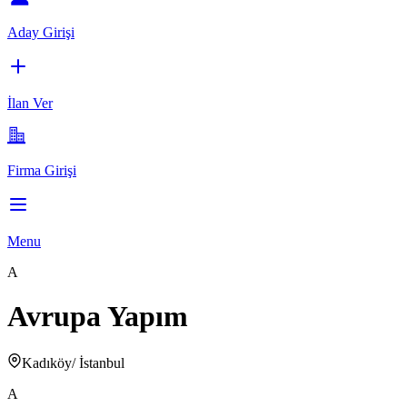
Aday Girişi
İlan Ver
Firma Girişi
Menu
A
Avrupa Yapım
Kadıköy/ İstanbul
A