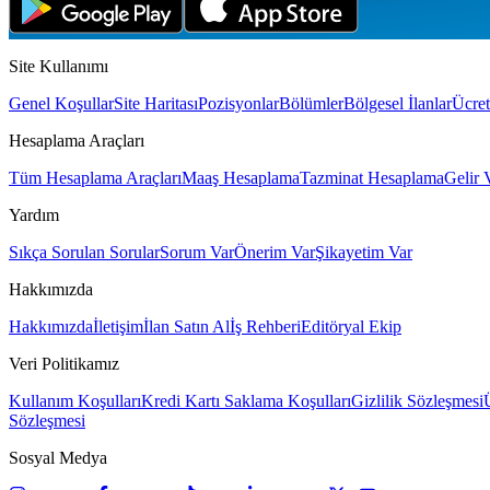
Site Kullanımı
Genel Koşullar
Site Haritası
Pozisyonlar
Bölümler
Bölgesel İlanlar
Ücret
Hesaplama Araçları
Tüm Hesaplama Araçları
Maaş Hesaplama
Tazminat Hesaplama
Gelir 
Yardım
Sıkça Sorulan Sorular
Sorum Var
Önerim Var
Şikayetim Var
Hakkımızda
Hakkımızda
İletişim
İlan Satın Al
İş Rehberi
Editöryal Ekip
Veri Politikamız
Kullanım Koşulları
Kredi Kartı Saklama Koşulları
Gizlilik Sözleşmesi
Sözleşmesi
Sosyal Medya