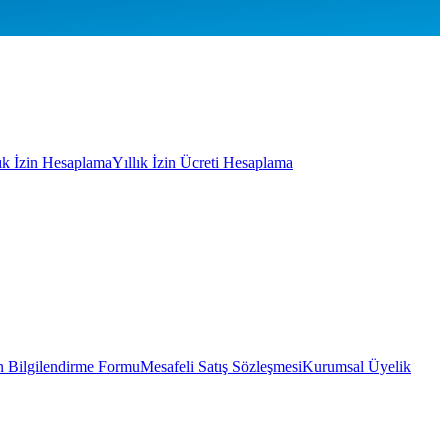
lık İzin Hesaplama
Yıllık İzin Ücreti Hesaplama
 Bilgilendirme Formu
Mesafeli Satış Sözleşmesi
Kurumsal Üyelik