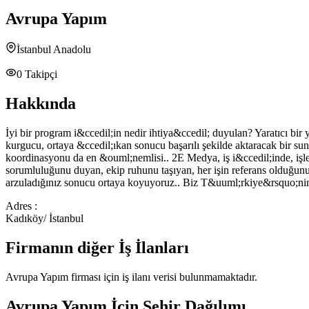
Avrupa Yapım
İstanbul Anadolu
0
Takipçi
Hakkında
İyi bir program i&ccedil;in nedir ihtiya&ccedil; duyulan? Yaratıcı b
kurgucu, ortaya &ccedil;ıkan sonucu başarılı şekilde aktaracak bir 
koordinasyonu da en &ouml;nemlisi.. 2E Medya, iş i&ccedil;inde, işle
sorumluluğunu duyan, ekip ruhunu taşıyan, her işin referans olduğunu
arzuladığınız sonucu ortaya koyuyoruz.. Biz T&uuml;rkiye&rsquo;nin h
Adres :
Kadıköy/ İstanbul
Firmanın diğer İş İlanları
Avrupa Yapım
firması için iş ilanı verisi bulunmamaktadır.
Avrupa Yapım
İçin Şehir Dağılımı