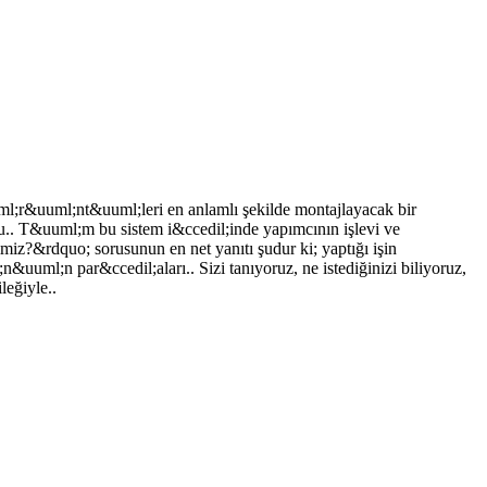
uml;r&uuml;nt&uuml;leri en anlamlı şekilde montajlayacak bir
u.. T&uuml;m bu sistem i&ccedil;inde yapımcının işlevi ve
miz?&rdquo; sorusunun en net yanıtı şudur ki; yaptığı işin
uuml;n par&ccedil;aları.. Sizi tanıyoruz, ne istediğinizi biliyoruz,
leğiyle..