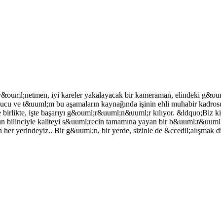
ir y&ouml;netmen, iyi kareler yakalayacak bir kameraman, elindeki g&o
sunucu ve t&uuml;m bu aşamaların kaynağında işinin ehli muhabir kadros
 birlikte, işte başarıyı g&ouml;r&uuml;n&uuml;r kılıyor. &ldquo;Biz ki
n bilinciyle kaliteyi s&uuml;recin tamamına yayan bir b&uuml;t&uuml;n&
er yerindeyiz.. Bir g&uuml;n, bir yerde, sizinle de &ccedil;alışmak di