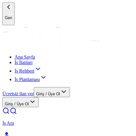
Geri
Ana Sayfa
İş İlanları
İş Rehberi
İş Planlaması
Ücretsiz ilan ver
Giriş / Üye Ol
Giriş / Üye Ol
İş Ara