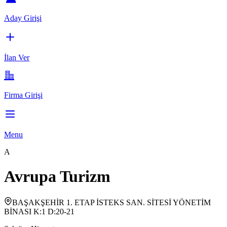
Aday Girişi
İlan Ver
Firma Girişi
Menu
A
Avrupa Turizm
BAŞAKŞEHİR 1. ETAP İSTEKS SAN. SİTESİ YÖNETİM
BİNASI K:1 D:20-21