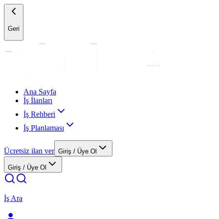
Geri
Ana Sayfa
İş İlanları
İş Rehberi
İş Planlaması
Ücretsiz ilan ver
Giriş / Üye Ol
Giriş / Üye Ol
İş Ara