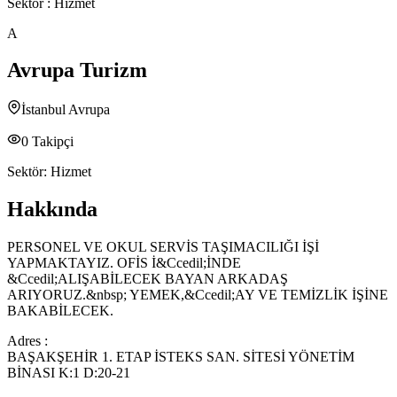
Sektör :
Hizmet
A
Avrupa Turizm
İstanbul Avrupa
0
Takipçi
Sektör:
Hizmet
Hakkında
PERSONEL VE OKUL SERVİS TAŞIMACILIĞI İŞİ
YAPMAKTAYIZ. OFİS İ&Ccedil;İNDE
&Ccedil;ALIŞABİLECEK BAYAN ARKADAŞ
ARIYORUZ.&nbsp; YEMEK,&Ccedil;AY VE TEMİZLİK İŞİNE
BAKABİLECEK.
Adres :
BAŞAKŞEHİR 1. ETAP İSTEKS SAN. SİTESİ YÖNETİM
BİNASI K:1 D:20-21