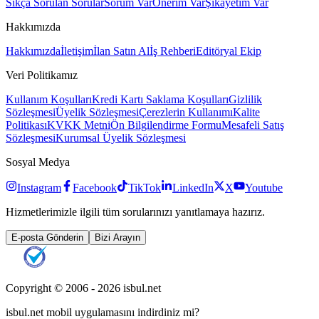
Sıkça Sorulan Sorular
Sorum Var
Önerim Var
Şikayetim Var
Hakkımızda
Hakkımızda
İletişim
İlan Satın Al
İş Rehberi
Editöryal Ekip
Veri Politikamız
Kullanım Koşulları
Kredi Kartı Saklama Koşulları
Gizlilik
Sözleşmesi
Üyelik Sözleşmesi
Çerezlerin Kullanımı
Kalite
Politikası
KVKK Metni
Ön Bilgilendirme Formu
Mesafeli Satış
Sözleşmesi
Kurumsal Üyelik Sözleşmesi
Sosyal Medya
Instagram
Facebook
TikTok
LinkedIn
X
Youtube
Hizmetlerimizle ilgili tüm sorularınızı yanıtlamaya hazırız.
E-posta Gönderin
Bizi Arayın
Copyright © 2006 -
2026
isbul.net
isbul.net
mobil uygulamasını
indirdiniz mi?