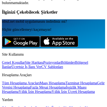
bulunmamaktadır.
İlginizi Çekebilecek Şirketler
isbul.net
mobil uygulamаsını
indirdiniz mi?
Hiçbir güncellemeyi kaçırmayın!
Site Kullanımı
Genel Koşullar
Site Haritası
Pozisyonlar
Bölümler
Bölgesel
İlanlar
Ücretsiz İş İlanı Ver
CV Şablonları
Hesaplama Araçları
Tüm Hesaplama Araçları
Maaş Hesaplama
Tazminat Hesaplama
Gelir
Vergisi Hesaplama
Fazla Mesai Hesaplama
İşsizlik Maaşı
Hesaplama
Yıllık İzin Hesaplama
Yıllık İzin Ücreti Hesaplama
Yardım