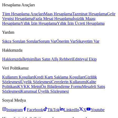
Hesaplama Araçları
Tüm Hesaplama Araçları
Maaş Hesaplama
Tazminat Hesaplama
Gelir
Vergisi Hesaplama
Fazla Mesai Hesaplama
İşsizlik Maaşı
Hesaplama
Yıllık İzin Hesaplama
Yıllık İzin Ücreti Hesaplama
Yardım
Sıkça Sorulan Sorular
Sorum Var
Önerim Var
Şikayetim Var
Hakkımızda
Hakkımızda
İletişim
İlan Satın Al
İş Rehberi
Editöryal Ekip
Veri Politikamız
Kullanım Koşulları
Kredi Kartı Saklama Koşulları
Gizlilik
Sözleşmesi
Üyelik Sözleşmesi
Çerezlerin Kullanımı
Kalite
Politikası
KVKK Metni
Ön Bilgilendirme Formu
Mesafeli Satış
Sözleşmesi
Kurumsal Üyelik Sözleşmesi
Sosyal Medya
Instagram
Facebook
TikTok
LinkedIn
X
Youtube