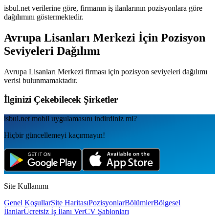
isbul.net verilerine göre, firmanın iş ilanlarının pozisyonlara göre
dağılımını göstermektedir.
Avrupa Lisanları Merkezi
İçin Pozisyon
Seviyeleri Dağılımı
Avrupa Lisanları Merkezi
firması için pozisyon seviyeleri dağılımı
verisi bulunmamaktadır.
İlginizi Çekebilecek Şirketler
isbul.net
mobil uygulamаsını
indirdiniz mi?
Hiçbir güncellemeyi kaçırmayın!
Site Kullanımı
Genel Koşullar
Site Haritası
Pozisyonlar
Bölümler
Bölgesel
İlanlar
Ücretsiz İş İlanı Ver
CV Şablonları