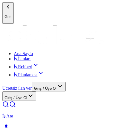
Geri
Ana Sayfa
İş İlanları
İş Rehberi
İş Planlaması
Ücretsiz ilan ver
Giriş / Üye Ol
Giriş / Üye Ol
İş Ara