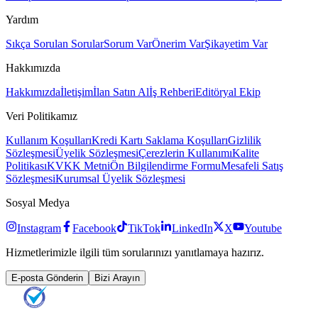
Yardım
Sıkça Sorulan Sorular
Sorum Var
Önerim Var
Şikayetim Var
Hakkımızda
Hakkımızda
İletişim
İlan Satın Al
İş Rehberi
Editöryal Ekip
Veri Politikamız
Kullanım Koşulları
Kredi Kartı Saklama Koşulları
Gizlilik
Sözleşmesi
Üyelik Sözleşmesi
Çerezlerin Kullanımı
Kalite
Politikası
KVKK Metni
Ön Bilgilendirme Formu
Mesafeli Satış
Sözleşmesi
Kurumsal Üyelik Sözleşmesi
Sosyal Medya
Instagram
Facebook
TikTok
LinkedIn
X
Youtube
Hizmetlerimizle ilgili tüm sorularınızı yanıtlamaya hazırız.
E-posta Gönderin
Bizi Arayın