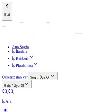
Geri
Ana Sayfa
İş İlanları
İş Rehberi
İş Planlaması
Ücretsiz ilan ver
Giriş / Üye Ol
Giriş / Üye Ol
İş Ara