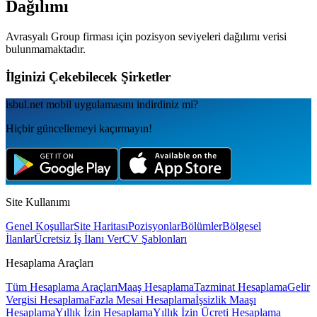
Dağılımı
Avrasyalı Group
firması için pozisyon seviyeleri dağılımı verisi
bulunmamaktadır.
İlginizi Çekebilecek Şirketler
isbul.net
mobil uygulamаsını
indirdiniz mi?
Hiçbir güncellemeyi kaçırmayın!
Site Kullanımı
Genel Koşullar
Site Haritası
Pozisyonlar
Bölümler
Bölgesel
İlanlar
Ücretsiz İş İlanı Ver
CV Şablonları
Hesaplama Araçları
Tüm Hesaplama Araçları
Maaş Hesaplama
Tazminat Hesaplama
Gelir
Vergisi Hesaplama
Fazla Mesai Hesaplama
İşsizlik Maaşı
Hesaplama
Yıllık İzin Hesaplama
Yıllık İzin Ücreti Hesaplama