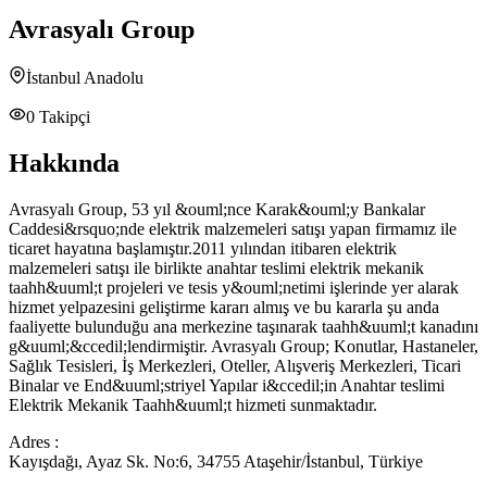
Avrasyalı Group
İstanbul Anadolu
0
Takipçi
Hakkında
Avrasyalı Group, 53 yıl &ouml;nce Karak&ouml;y Bankalar
Caddesi&rsquo;nde elektrik malzemeleri satışı yapan firmamız ile
ticaret hayatına başlamıştır.2011 yılından itibaren elektrik
malzemeleri satışı ile birlikte anahtar teslimi elektrik mekanik
taahh&uuml;t projeleri ve tesis y&ouml;netimi işlerinde yer alarak
hizmet yelpazesini geliştirme kararı almış ve bu kararla şu anda
faaliyette bulunduğu ana merkezine taşınarak taahh&uuml;t kanadını
g&uuml;&ccedil;lendirmiştir. Avrasyalı Group; Konutlar, Hastaneler,
Sağlık Tesisleri, İş Merkezleri, Oteller, Alışveriş Merkezleri, Ticari
Binalar ve End&uuml;striyel Yapılar i&ccedil;in Anahtar teslimi
Elektrik Mekanik Taahh&uuml;t hizmeti sunmaktadır.
Adres :
Kayışdağı, Ayaz Sk. No:6, 34755 Ataşehir/İstanbul, Türkiye