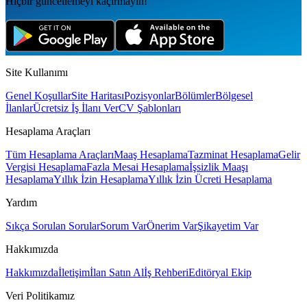
Hiçbir güncellemeyi kaçırmayın!
Site Kullanımı
Genel Koşullar
Site Haritası
Pozisyonlar
Bölümler
Bölgesel
İlanlar
Ücretsiz İş İlanı Ver
CV Şablonları
Hesaplama Araçları
Tüm Hesaplama Araçları
Maaş Hesaplama
Tazminat Hesaplama
Gelir
Vergisi Hesaplama
Fazla Mesai Hesaplama
İşsizlik Maaşı
Hesaplama
Yıllık İzin Hesaplama
Yıllık İzin Ücreti Hesaplama
Yardım
Sıkça Sorulan Sorular
Sorum Var
Önerim Var
Şikayetim Var
Hakkımızda
Hakkımızda
İletişim
İlan Satın Al
İş Rehberi
Editöryal Ekip
Veri Politikamız