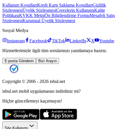
Kullanım Koşulları
Kredi Kartı Saklama Koşulları
Gizlilik
Sözleşmesi
Üyelik Sözleşmesi
Çerezlerin Kullanımı
Kalite
Politikası
KVKK Metni
Ön Bilgilendirme Formu
Mesafeli Satış
Sözleşmesi
Kurumsal Üyelik Sözleşmesi
Sosyal Medya
Instagram
Facebook
TikTok
LinkedIn
X
Youtube
Hizmetlerimizle ilgili tüm sorularınızı yanıtlamaya hazırız.
E-posta Gönderin
Bizi Arayın
Copyright © 2006 -
2026
isbul.net
isbul.net
mobil uygulamasını
indirdiniz mi?
Hiçbir güncellemeyi kaçırmayın!
Site Kullanımı