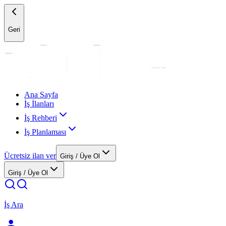
Geri
Ana Sayfa
İş İlanları
İş Rehberi
İş Planlaması
Ücretsiz ilan ver
Giriş / Üye Ol
Giriş / Üye Ol
İş Ara