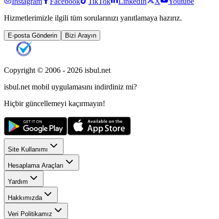
Instagram
Facebook
TikTok
LinkedIn
X
Youtube
Hizmetlerimizle ilgili tüm sorularınızı yanıtlamaya hazırız.
E-posta Gönderin
Bizi Arayın
Copyright © 2006 -
2026
isbul.net
isbul.net
mobil uygulamasını
indirdiniz mi?
Hiçbir güncellemeyi kaçırmayın!
Site Kullanımı
Hesaplama Araçları
Yardım
Hakkımızda
Veri Politikamız