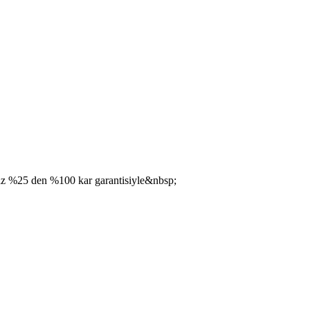
n az %25 den %100 kar garantisiyle&nbsp;