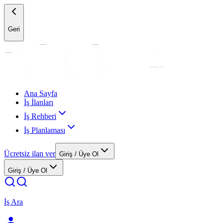
Geri
Ana Sayfa
İş İlanları
İş Rehberi
İş Planlaması
Ücretsiz ilan ver
Giriş / Üye Ol
Giriş / Üye Ol
İş Ara