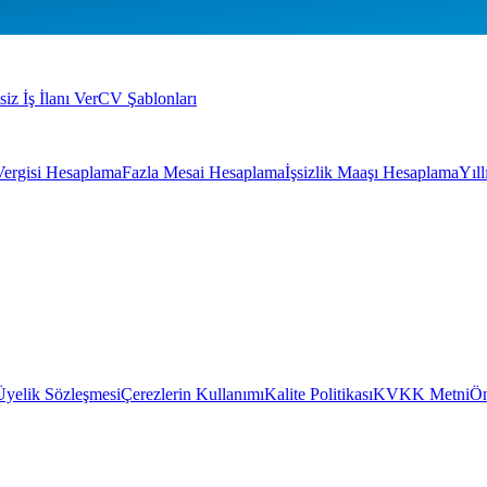
siz İş İlanı Ver
CV Şablonları
Vergisi Hesaplama
Fazla Mesai Hesaplama
İşsizlik Maaşı Hesaplama
Yıl
Üyelik Sözleşmesi
Çerezlerin Kullanımı
Kalite Politikası
KVKK Metni
Ön