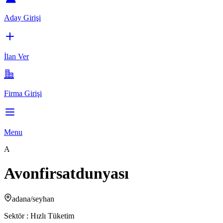
Aday Girişi
İlan Ver
Firma Girişi
Menu
A
Avonfirsatdunyası
adana/seyhan
Sektör :
Hızlı Tüketim