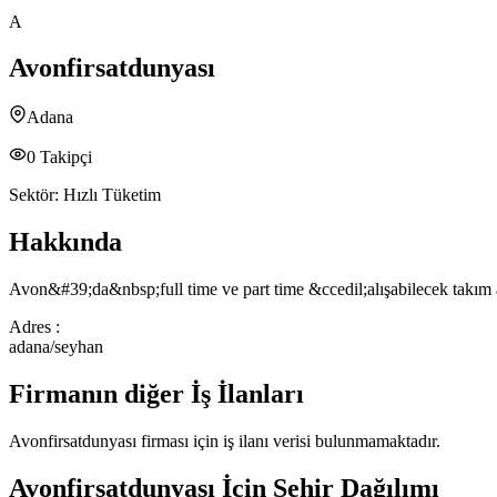
A
Avonfirsatdunyası
Adana
0
Takipçi
Sektör:
Hızlı Tüketim
Hakkında
Avon&#39;da&nbsp;full time ve part time &ccedil;alışabilecek takım a
Adres :
adana/seyhan
Firmanın diğer İş İlanları
Avonfirsatdunyası
firması için iş ilanı verisi bulunmamaktadır.
Avonfirsatdunyası
İçin Şehir Dağılımı