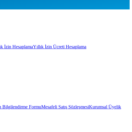
lık İzin Hesaplama
Yıllık İzin Ücreti Hesaplama
 Bilgilendirme Formu
Mesafeli Satış Sözleşmesi
Kurumsal Üyelik