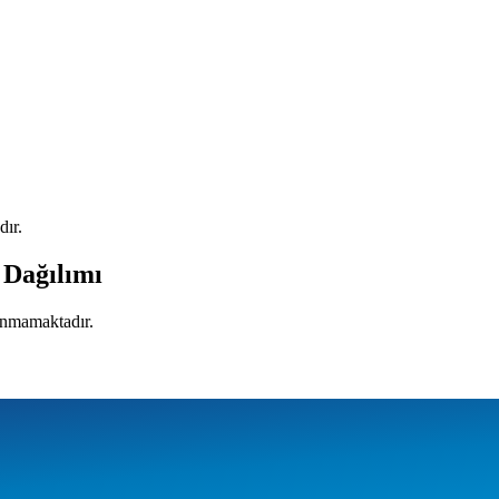
.
dır.
 Dağılımı
lunmamaktadır.