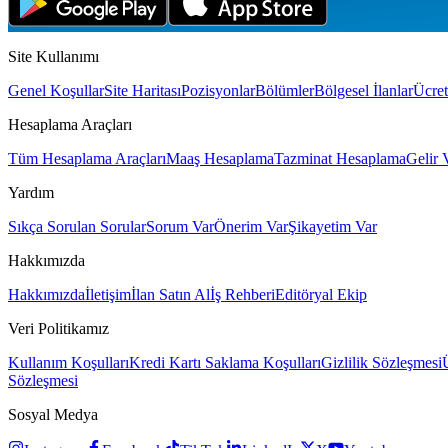
Site Kullanımı
Genel Koşullar
Site Haritası
Pozisyonlar
Bölümler
Bölgesel İlanlar
Ücret
Hesaplama Araçları
Tüm Hesaplama Araçları
Maaş Hesaplama
Tazminat Hesaplama
Gelir 
Yardım
Sıkça Sorulan Sorular
Sorum Var
Önerim Var
Şikayetim Var
Hakkımızda
Hakkımızda
İletişim
İlan Satın Al
İş Rehberi
Editöryal Ekip
Veri Politikamız
Kullanım Koşulları
Kredi Kartı Saklama Koşulları
Gizlilik Sözleşmesi
Sözleşmesi
Sosyal Medya