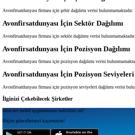
Avonfirsatdunyası
firması için şehir dağılımı verisi bulunmamaktadır.
Avonfirsatdunyası
İçin Sektör Dağılımı
Avonfirsatdunyası
firması için sektör dağılımı verisi bulunmamaktadır
Avonfirsatdunyası
İçin Pozisyon Dağılımı
Avonfirsatdunyası
firması için pozisyon dağılımı verisi bulunmamakta
Avonfirsatdunyası
İçin Pozisyon Seviyeleri
Avonfirsatdunyası
firması için pozisyon seviyeleri dağılımı verisi bu
İlginizi Çekebilecek Şirketler
isbul.net
mobil uygulamаsını
indirdiniz mi?
Hiçbir güncellemeyi kaçırmayın!