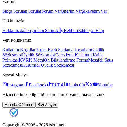
Yardım
Sıkça Sorulan Sorular
Sorum Var
Önerim Var
Şikayetim Var
Hakkımızda
Hakkımızda
İletişim
İlan Satın Al
İş Rehberi
Editöryal Ekip
Veri Politikamız
Kullanım Koşulları
Kredi Kartı Saklama Koşulları
Gizlilik
Sözleşmesi
Üyelik Sözleşmesi
Çerezlerin Kullanımı
Kalite
Politikası
KVKK Metni
Ön Bilgilendirme Formu
Mesafeli Satış
Sözleşmesi
Kurumsal Üyelik Sözleşmesi
Sosyal Medya
Instagram
Facebook
TikTok
LinkedIn
X
Youtube
Hizmetlerimizle ilgili tüm sorularınızı yanıtlamaya hazırız.
E-posta Gönderin
Bizi Arayın
Copyright © 2006 -
2026
isbul.net