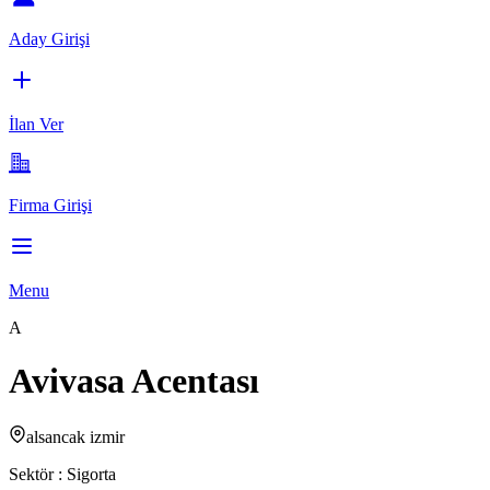
Aday Girişi
İlan Ver
Firma Girişi
Menu
A
Avivasa Acentası
alsancak izmir
Sektör :
Sigorta