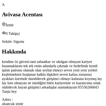
A
Avivasa Acentası
İzmir
0
Takipçi
Sektör:
Sigorta
Hakkında
kendine öz güveni tam sabaatkar ve sıkılgan olmıyan kariyer
basamaklarını tek tek emin adımlarla çıkmak ve hedefinde kendi
işinin patronu olamak olan seyhat etmeyi seven yeni yeni yerleri
keşfetmekten hoşlanan halkla ilişkileri seven kafası sorunsuz
ayakları üzerinde durabilecek girişimci olmayı kafasına koymuş lay
lay lom olmayan ne istediğini bilen kariyerime ve kazancıma ortak
olabilecek bayan girişimci arkadaşlar aramaktayım 05556266843
Tanju bey
Adres :
alsancak izmir