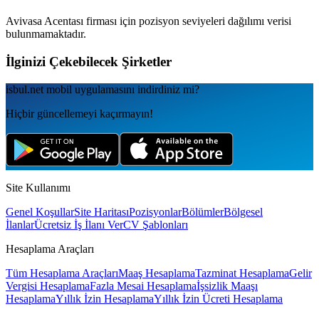
Avivasa Acentası
firması için pozisyon seviyeleri dağılımı verisi
bulunmamaktadır.
İlginizi Çekebilecek Şirketler
isbul.net
mobil uygulamаsını
indirdiniz mi?
Hiçbir güncellemeyi kaçırmayın!
Site Kullanımı
Genel Koşullar
Site Haritası
Pozisyonlar
Bölümler
Bölgesel
İlanlar
Ücretsiz İş İlanı Ver
CV Şablonları
Hesaplama Araçları
Tüm Hesaplama Araçları
Maaş Hesaplama
Tazminat Hesaplama
Gelir
Vergisi Hesaplama
Fazla Mesai Hesaplama
İşsizlik Maaşı
Hesaplama
Yıllık İzin Hesaplama
Yıllık İzin Ücreti Hesaplama