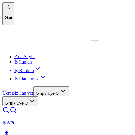
Geri
Ana Sayfa
İş İlanları
İş Rehberi
İş Planlaması
Ücretsiz ilan ver
Giriş / Üye Ol
Giriş / Üye Ol
İş Ara