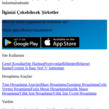
bulunmamaktadır.
İlginizi Çekebilecek Şirketler
isbul.net
mobil uygulamаsını
indirdiniz mi?
Hiçbir güncellemeyi kaçırmayın!
Site Kullanımı
Genel Koşullar
Site Haritası
Pozisyonlar
Bölümler
Bölgesel
İlanlar
Ücretsiz İş İlanı Ver
CV Şablonları
Hesaplama Araçları
Tüm Hesaplama Araçları
Maaş Hesaplama
Tazminat Hesaplama
Gelir
Vergisi Hesaplama
Fazla Mesai Hesaplama
İşsizlik Maaşı
Hesaplama
Yıllık İzin Hesaplama
Yıllık İzin Ücreti Hesaplama
Yardım