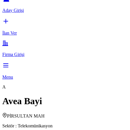
Aday Girişi
İlan Ver
Firma Girişi
Menu
A
Avea Bayi
PİRSULTAN MAH
Sektör :
Telekomünikasyon