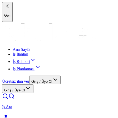
Geri
Ana Sayfa
İş İlanları
İş Rehberi
İş Planlaması
Ücretsiz ilan ver
Giriş / Üye Ol
Giriş / Üye Ol
İş Ara