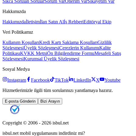
Sıkça Sorulan Sorular
Sorum Var
Önerim Var
Şikayetim Var
Hakkımızda
Hakkımızda
İletişim
İlan Satın Al
İş Rehberi
Editöryal Ekip
Veri Politikamız
Kullanım Koşulları
Kredi Kartı Saklama Koşulları
Gizlilik
Sözleşmesi
Üyelik Sözleşmesi
Çerezlerin Kullanımı
Kalite
Politikası
KVKK Metni
Ön Bilgilendirme Formu
Mesafeli Satış
Sözleşmesi
Kurumsal Üyelik Sözleşmesi
Sosyal Medya
Instagram
Facebook
TikTok
LinkedIn
X
Youtube
Hizmetlerimizle ilgili tüm sorularınızı yanıtlamaya hazırız.
E-posta Gönderin
Bizi Arayın
Copyright © 2006 -
2026
isbul.net
isbul.net
mobil uygulamasını
indirdiniz mi?