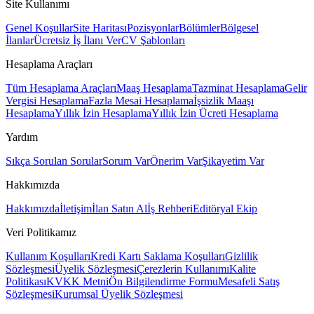
Site Kullanımı
Genel Koşullar
Site Haritası
Pozisyonlar
Bölümler
Bölgesel
İlanlar
Ücretsiz İş İlanı Ver
CV Şablonları
Hesaplama Araçları
Tüm Hesaplama Araçları
Maaş Hesaplama
Tazminat Hesaplama
Gelir
Vergisi Hesaplama
Fazla Mesai Hesaplama
İşsizlik Maaşı
Hesaplama
Yıllık İzin Hesaplama
Yıllık İzin Ücreti Hesaplama
Yardım
Sıkça Sorulan Sorular
Sorum Var
Önerim Var
Şikayetim Var
Hakkımızda
Hakkımızda
İletişim
İlan Satın Al
İş Rehberi
Editöryal Ekip
Veri Politikamız
Kullanım Koşulları
Kredi Kartı Saklama Koşulları
Gizlilik
Sözleşmesi
Üyelik Sözleşmesi
Çerezlerin Kullanımı
Kalite
Politikası
KVKK Metni
Ön Bilgilendirme Formu
Mesafeli Satış
Sözleşmesi
Kurumsal Üyelik Sözleşmesi