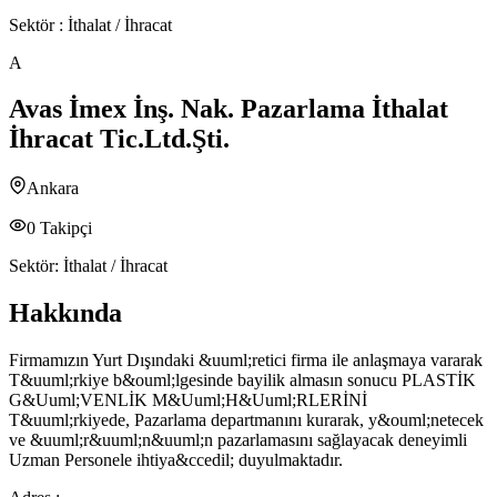
Sektör :
İthalat / İhracat
A
Avas İmex İnş. Nak. Pazarlama İthalat
İhracat Tic.Ltd.Şti.
Ankara
0
Takipçi
Sektör:
İthalat / İhracat
Hakkında
Firmamızın Yurt Dışındaki &uuml;retici firma ile anlaşmaya vararak
T&uuml;rkiye b&ouml;lgesinde bayilik almasın sonucu PLASTİK
G&Uuml;VENLİK M&Uuml;H&Uuml;RLERİNİ
T&uuml;rkiyede, Pazarlama departmanını kurarak, y&ouml;netecek
ve &uuml;r&uuml;n&uuml;n pazarlamasını sağlayacak deneyimli
Uzman Personele ihtiya&ccedil; duyulmaktadır.