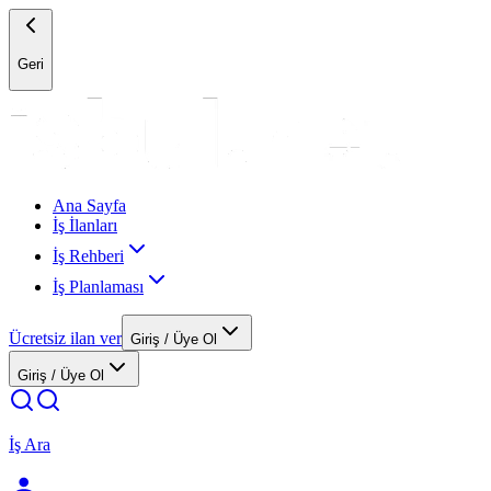
Geri
Ana Sayfa
İş İlanları
İş Rehberi
İş Planlaması
Ücretsiz ilan ver
Giriş / Üye Ol
Giriş / Üye Ol
İş Ara