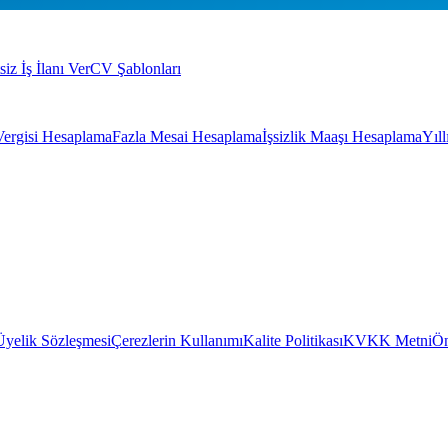
siz İş İlanı Ver
CV Şablonları
Vergisi Hesaplama
Fazla Mesai Hesaplama
İşsizlik Maaşı Hesaplama
Yıl
Üyelik Sözleşmesi
Çerezlerin Kullanımı
Kalite Politikası
KVKK Metni
Ön