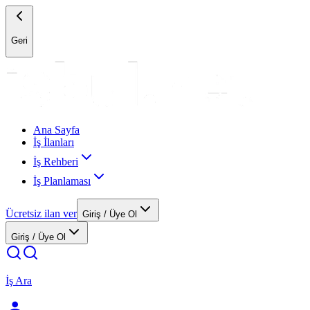
Geri
Ana Sayfa
İş İlanları
İş Rehberi
İş Planlaması
Ücretsiz ilan ver
Giriş / Üye Ol
Giriş / Üye Ol
İş Ara