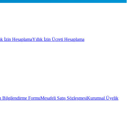
lık İzin Hesaplama
Yıllık İzin Ücreti Hesaplama
 Bilgilendirme Formu
Mesafeli Satış Sözleşmesi
Kurumsal Üyelik