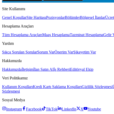
Site Kullanımı
Genel Koşullar
Site Haritası
Pozisyonlar
Bölümler
Bölgesel İlanlar
Ücret
Hesaplama Araçları
Tüm Hesaplama Araçları
Maaş Hesaplama
Tazminat Hesaplama
Gelir 
Yardım
Sıkça Sorulan Sorular
Sorum Var
Önerim Var
Şikayetim Var
Hakkımızda
Hakkımızda
İletişim
İlan Satın Al
İş Rehberi
Editöryal Ekip
Veri Politikamız
Kullanım Koşulları
Kredi Kartı Saklama Koşulları
Gizlilik Sözleşmesi
Sözleşmesi
Sosyal Medya
Instagram
Facebook
TikTok
LinkedIn
X
Youtube