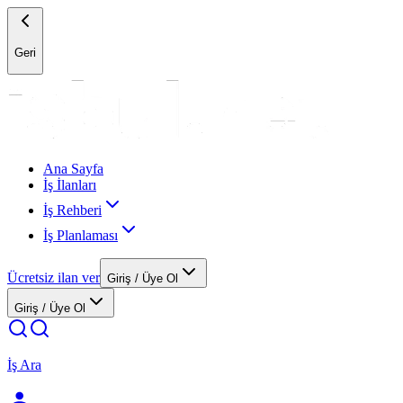
Geri
Ana Sayfa
İş İlanları
İş Rehberi
İş Planlaması
Ücretsiz ilan ver
Giriş / Üye Ol
Giriş / Üye Ol
İş Ara