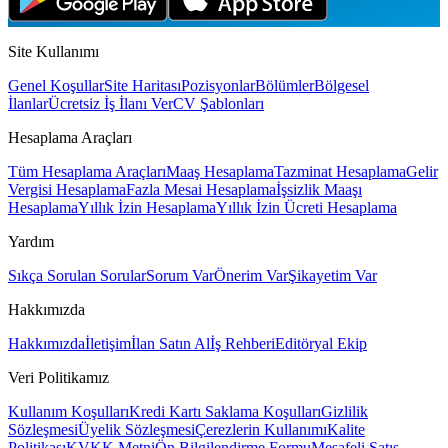
Site Kullanımı
Genel Koşullar
Site Haritası
Pozisyonlar
Bölümler
Bölgesel
İlanlar
Ücretsiz İş İlanı Ver
CV Şablonları
Hesaplama Araçları
Tüm Hesaplama Araçları
Maaş Hesaplama
Tazminat Hesaplama
Gelir
Vergisi Hesaplama
Fazla Mesai Hesaplama
İşsizlik Maaşı
Hesaplama
Yıllık İzin Hesaplama
Yıllık İzin Ücreti Hesaplama
Yardım
Sıkça Sorulan Sorular
Sorum Var
Önerim Var
Şikayetim Var
Hakkımızda
Hakkımızda
İletişim
İlan Satın Al
İş Rehberi
Editöryal Ekip
Veri Politikamız
Kullanım Koşulları
Kredi Kartı Saklama Koşulları
Gizlilik
Sözleşmesi
Üyelik Sözleşmesi
Çerezlerin Kullanımı
Kalite
Politikası
KVKK Metni
Ön Bilgilendirme Formu
Mesafeli Satış