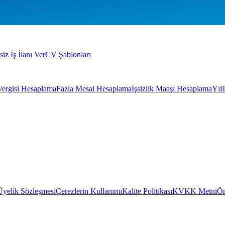
siz İş İlanı Ver
CV Şablonları
Vergisi Hesaplama
Fazla Mesai Hesaplama
İşsizlik Maaşı Hesaplama
Yıl
Üyelik Sözleşmesi
Çerezlerin Kullanımı
Kalite Politikası
KVKK Metni
Ön