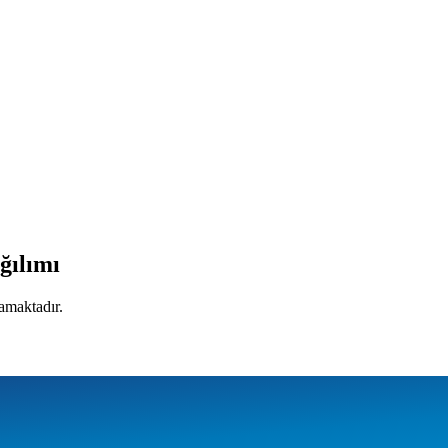
ğılımı
mamaktadır.