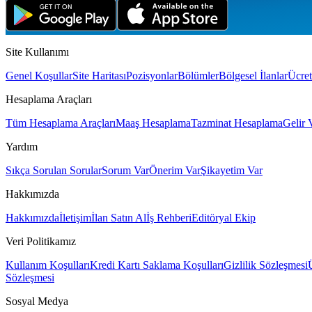
Site Kullanımı
Genel Koşullar
Site Haritası
Pozisyonlar
Bölümler
Bölgesel İlanlar
Ücret
Hesaplama Araçları
Tüm Hesaplama Araçları
Maaş Hesaplama
Tazminat Hesaplama
Gelir 
Yardım
Sıkça Sorulan Sorular
Sorum Var
Önerim Var
Şikayetim Var
Hakkımızda
Hakkımızda
İletişim
İlan Satın Al
İş Rehberi
Editöryal Ekip
Veri Politikamız
Kullanım Koşulları
Kredi Kartı Saklama Koşulları
Gizlilik Sözleşmesi
Sözleşmesi
Sosyal Medya