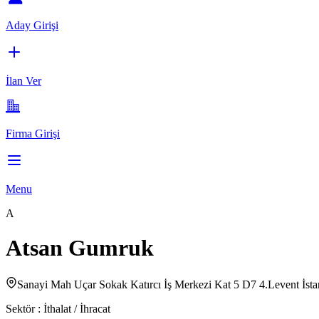
Aday Girişi
İlan Ver
Firma Girişi
Menu
A
Atsan Gumruk
Sanayi Mah Uçar Sokak Katırcı İş Merkezi Kat 5 D7 4.Levent İsta
Sektör :
İthalat / İhracat