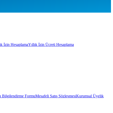
lık İzin Hesaplama
Yıllık İzin Ücreti Hesaplama
 Bilgilendirme Formu
Mesafeli Satış Sözleşmesi
Kurumsal Üyelik