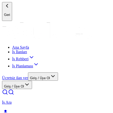
Geri
Ana Sayfa
İş İlanları
İş Rehberi
İş Planlaması
Ücretsiz ilan ver
Giriş / Üye Ol
Giriş / Üye Ol
İş Ara