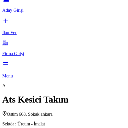
Aday Girişi
İlan Ver
Firma Girişi
Menu
A
Ats Kesici Takım
Ostim 668. Sokak ankara
Sektör :
Üretim - İmalat