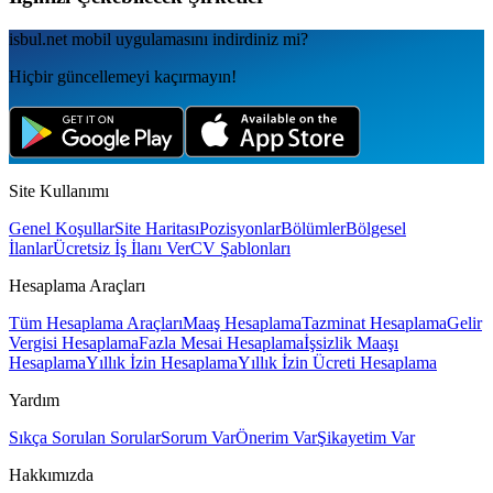
isbul.net
mobil uygulamаsını
indirdiniz mi?
Hiçbir güncellemeyi kaçırmayın!
Site Kullanımı
Genel Koşullar
Site Haritası
Pozisyonlar
Bölümler
Bölgesel
İlanlar
Ücretsiz İş İlanı Ver
CV Şablonları
Hesaplama Araçları
Tüm Hesaplama Araçları
Maaş Hesaplama
Tazminat Hesaplama
Gelir
Vergisi Hesaplama
Fazla Mesai Hesaplama
İşsizlik Maaşı
Hesaplama
Yıllık İzin Hesaplama
Yıllık İzin Ücreti Hesaplama
Yardım
Sıkça Sorulan Sorular
Sorum Var
Önerim Var
Şikayetim Var
Hakkımızda