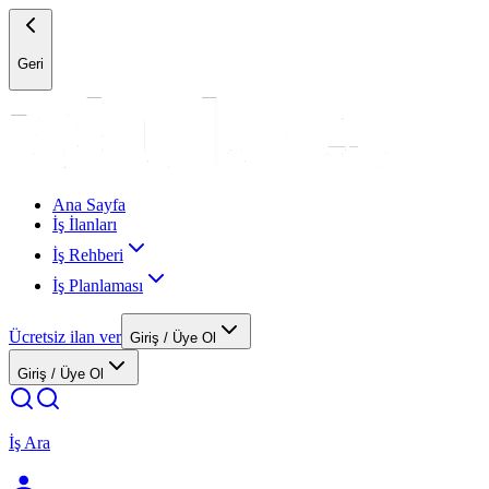
Geri
Ana Sayfa
İş İlanları
İş Rehberi
İş Planlaması
Ücretsiz ilan ver
Giriş / Üye Ol
Giriş / Üye Ol
İş Ara