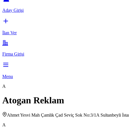
Aday Girişi
İlan Ver
Firma Girişi
Menu
A
Atogan Reklam
Ahmet Yesvi Mah Çamlik Çad Seviç Sok No:3/1A Sultanbeyli İsta
A