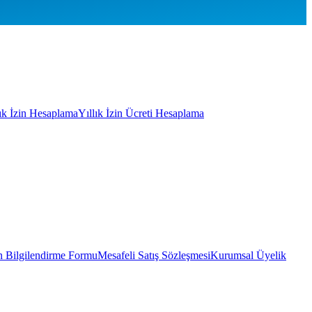
lık İzin Hesaplama
Yıllık İzin Ücreti Hesaplama
 Bilgilendirme Formu
Mesafeli Satış Sözleşmesi
Kurumsal Üyelik