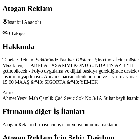
Atogan Reklam
İstanbul Anadolu
0
Takipçi
Hakkında
Tabela / Reklam Sektöründe Faaliyet Gösteren Şirketimiz İçin; 
Max bilen, - TABELA TASARIMI KONUSUNDA EN AZ 3 YIL TECRÜBELİ - 
getirebilecek - Folyo uygulama ve dijital baskıya gerektiğinde dest
tasarımın yapılması - Alınan siparişin ölçülendirme ve tasarım aşama
15.00 MAAŞ &#43; SİGORTA &#43; YEMEK
Adres :
Ahmet Yesvi Mah Çamlik Çad Seviç Sok No:3/1A Sultanbeyli İstanb
Firmanın diğer İş İlanları
Atogan Reklam
firması için iş ilanı verisi bulunmamaktadır.
Atogan Reklam
İçin Şehir Dağılımı