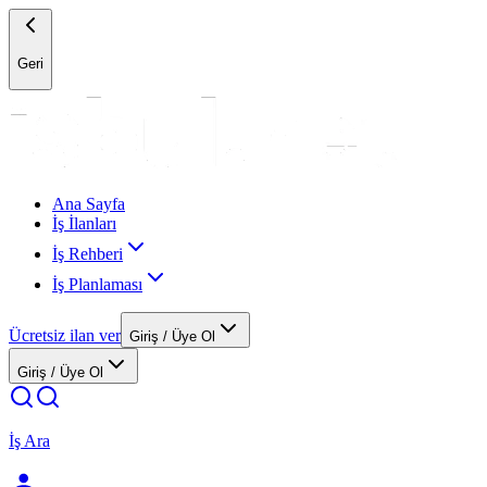
Geri
Ana Sayfa
İş İlanları
İş Rehberi
İş Planlaması
Ücretsiz ilan ver
Giriş / Üye Ol
Giriş / Üye Ol
İş Ara