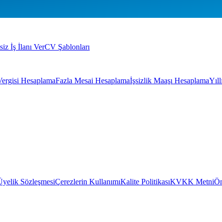
siz İş İlanı Ver
CV Şablonları
Vergisi Hesaplama
Fazla Mesai Hesaplama
İşsizlik Maaşı Hesaplama
Yıl
Üyelik Sözleşmesi
Çerezlerin Kullanımı
Kalite Politikası
KVKK Metni
Ön