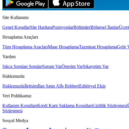
Site Kullanımı
Genel Koşullar
Site Haritası
Pozisyonlar
Bölümler
Bölgesel İlanlar
Ücret
Hesaplama Araçları
Tüm Hesaplama Araçları
Maaş Hesaplama
Tazminat Hesaplama
Gelir 
Yardım
Sıkça Sorulan Sorular
Sorum Var
Önerim Var
Şikayetim Var
Hakkımızda
Hakkımızda
İletişim
İlan Satın Al
İş Rehberi
Editöryal Ekip
Veri Politikamız
Kullanım Koşulları
Kredi Kartı Saklama Koşulları
Gizlilik Sözleşmesi
Sözleşmesi
Sosyal Medya