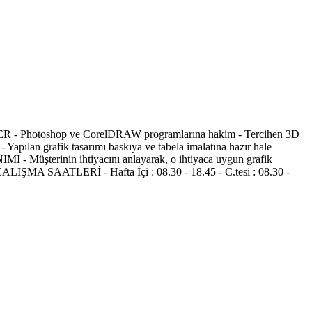
ER - Photoshop ve CorelDRAW programlarına hakim - Tercihen 3D
an grafik tasarımı baskıya ve tabela imalatına hazır hale
I - Müşterinin ihtiyacını anlayarak, o ihtiyaca uygun grafik
si ÇALIŞMA SAATLERİ - Hafta İçi : 08.30 - 18.45 - C.tesi : 08.30 -