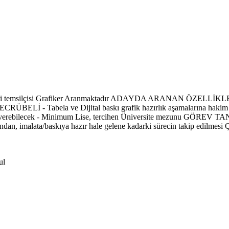
müşteri temsilçisi Grafiker Aranmaktadır ADAYDA ARANAN ÖZELLİKL
Tabela ve Dijital baskı grafik hazırlık aşamalarına hakim - Yapıl
ek verebilecek - Minimum Lise, tercihen Üniversite mezunu GÖREV TANIM
sından, imalata/baskıya hazır hale gelene kadarki sürecin takip edilme
ul