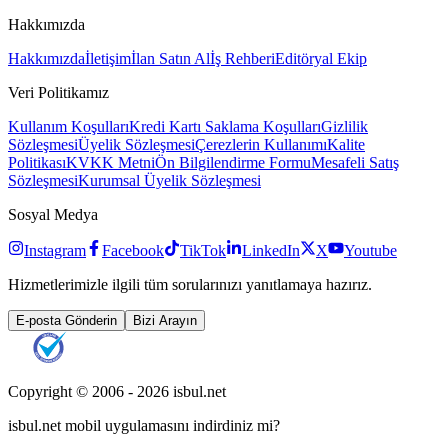
Hakkımızda
Hakkımızda
İletişim
İlan Satın Al
İş Rehberi
Editöryal Ekip
Veri Politikamız
Kullanım Koşulları
Kredi Kartı Saklama Koşulları
Gizlilik
Sözleşmesi
Üyelik Sözleşmesi
Çerezlerin Kullanımı
Kalite
Politikası
KVKK Metni
Ön Bilgilendirme Formu
Mesafeli Satış
Sözleşmesi
Kurumsal Üyelik Sözleşmesi
Sosyal Medya
Instagram
Facebook
TikTok
LinkedIn
X
Youtube
Hizmetlerimizle ilgili tüm sorularınızı yanıtlamaya hazırız.
E-posta Gönderin
Bizi Arayın
Copyright © 2006 -
2026
isbul.net
isbul.net
mobil uygulamasını
indirdiniz mi?