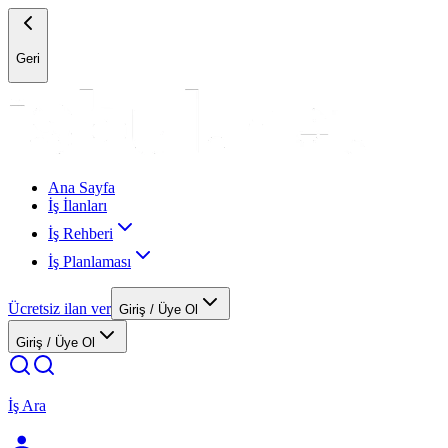
Geri
Ana Sayfa
İş İlanları
İş Rehberi
İş Planlaması
Ücretsiz ilan ver
Giriş / Üye Ol
Giriş / Üye Ol
İş Ara