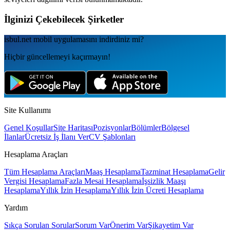
İlginizi Çekebilecek Şirketler
isbul.net
mobil uygulamаsını
indirdiniz mi?
Hiçbir güncellemeyi kaçırmayın!
Site Kullanımı
Genel Koşullar
Site Haritası
Pozisyonlar
Bölümler
Bölgesel
İlanlar
Ücretsiz İş İlanı Ver
CV Şablonları
Hesaplama Araçları
Tüm Hesaplama Araçları
Maaş Hesaplama
Tazminat Hesaplama
Gelir
Vergisi Hesaplama
Fazla Mesai Hesaplama
İşsizlik Maaşı
Hesaplama
Yıllık İzin Hesaplama
Yıllık İzin Ücreti Hesaplama
Yardım
Sıkça Sorulan Sorular
Sorum Var
Önerim Var
Şikayetim Var