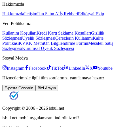
Hakkımızda
Hakkımızda
İletişim
İlan Satın Al
İş Rehberi
Editöryal Ekip
Veri Politikamız
Kullanım Koşulları
Kredi Kartı Saklama Koşulları
Gizlilik
Sözleşmesi
Üyelik Sözleşmesi
Çerezlerin Kullanımı
Kalite
Politikası
KVKK Metni
Ön Bilgilendirme Formu
Mesafeli Satış
Sözleşmesi
Kurumsal Üyelik Sözleşmesi
Sosyal Medya
Instagram
Facebook
TikTok
LinkedIn
X
Youtube
Hizmetlerimizle ilgili tüm sorularınızı yanıtlamaya hazırız.
E-posta Gönderin
Bizi Arayın
Copyright © 2006 -
2026
isbul.net
isbul.net
mobil uygulamasını
indirdiniz mi?