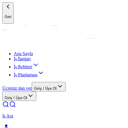
Geri
Ana Sayfa
İş İlanları
İş Rehberi
İş Planlaması
Ücretsiz ilan ver
Giriş / Üye Ol
Giriş / Üye Ol
İş Ara