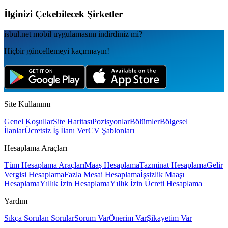
İlginizi Çekebilecek Şirketler
isbul.net
mobil uygulamаsını
indirdiniz mi?
Hiçbir güncellemeyi kaçırmayın!
Site Kullanımı
Genel Koşullar
Site Haritası
Pozisyonlar
Bölümler
Bölgesel
İlanlar
Ücretsiz İş İlanı Ver
CV Şablonları
Hesaplama Araçları
Tüm Hesaplama Araçları
Maaş Hesaplama
Tazminat Hesaplama
Gelir
Vergisi Hesaplama
Fazla Mesai Hesaplama
İşsizlik Maaşı
Hesaplama
Yıllık İzin Hesaplama
Yıllık İzin Ücreti Hesaplama
Yardım
Sıkça Sorulan Sorular
Sorum Var
Önerim Var
Şikayetim Var