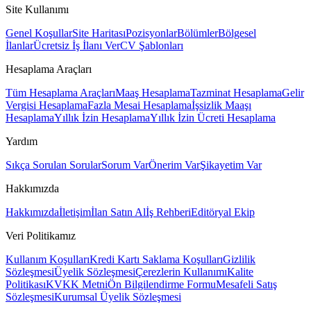
Site Kullanımı
Genel Koşullar
Site Haritası
Pozisyonlar
Bölümler
Bölgesel
İlanlar
Ücretsiz İş İlanı Ver
CV Şablonları
Hesaplama Araçları
Tüm Hesaplama Araçları
Maaş Hesaplama
Tazminat Hesaplama
Gelir
Vergisi Hesaplama
Fazla Mesai Hesaplama
İşsizlik Maaşı
Hesaplama
Yıllık İzin Hesaplama
Yıllık İzin Ücreti Hesaplama
Yardım
Sıkça Sorulan Sorular
Sorum Var
Önerim Var
Şikayetim Var
Hakkımızda
Hakkımızda
İletişim
İlan Satın Al
İş Rehberi
Editöryal Ekip
Veri Politikamız
Kullanım Koşulları
Kredi Kartı Saklama Koşulları
Gizlilik
Sözleşmesi
Üyelik Sözleşmesi
Çerezlerin Kullanımı
Kalite
Politikası
KVKK Metni
Ön Bilgilendirme Formu
Mesafeli Satış
Sözleşmesi
Kurumsal Üyelik Sözleşmesi