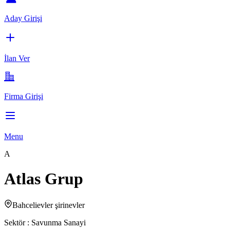
Aday Girişi
İlan Ver
Firma Girişi
Menu
A
Atlas Grup
Bahcelievler şirinevler
Sektör :
Savunma Sanayi