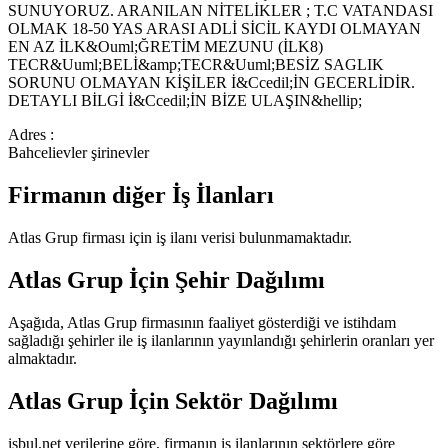
SUNUYORUZ. ARANILAN NİTELİKLER ; T.C VATANDASI
OLMAK 18-50 YAS ARASI ADLİ SİCİL KAYDI OLMAYAN
EN AZ İLK&Ouml;ĞRETİM MEZUNU (İLK8)
TECR&Uuml;BELİ&amp;TECR&Uuml;BESİZ SAGLIK
SORUNU OLMAYAN KİŞİLER İ&Ccedil;İN GECERLİDİR.
DETAYLI BİLGİ İ&Ccedil;İN BİZE ULAŞIN&hellip;
Adres :
Bahcelievler şirinevler
Firmanın diğer İş İlanları
Atlas Grup
firması için iş ilanı verisi bulunmamaktadır.
Atlas Grup
İçin Şehir Dağılımı
Aşağıda,
Atlas Grup
firmasının faaliyet gösterdiği ve istihdam
sağladığı şehirler ile iş ilanlarının yayınlandığı şehirlerin oranları yer
almaktadır.
Atlas Grup
İçin Sektör Dağılımı
isbul.net verilerine göre, firmanın iş ilanlarının sektörlere göre