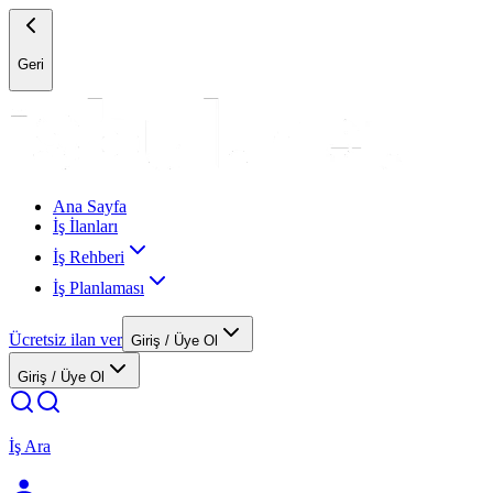
Geri
Ana Sayfa
İş İlanları
İş Rehberi
İş Planlaması
Ücretsiz ilan ver
Giriş / Üye Ol
Giriş / Üye Ol
İş Ara