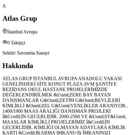
A
Atlas Grup
İstanbul Avrupa
0
Takipçi
Sektör:
Savunma Sanayi
Hakkında
ATLAS GRUP İSTANBUL AVRUPA ANADOLU YAKASI
GENELİNDEKİ SİTE KONUT PLAZA AVM ŞANTİYE
REZİDANS OKUL HASTANE PROJELERİMİZDE
DEĞERLENDİRİLMEK &Uuml;ZERE BAY BAYAN
DANISMANLAR G&Ouml;ZETİM G&Ouml;REVLİLERİ
KİMLİKLİ &Ouml;ZEL G&Uuml;VENLİKLER ARANIYOR..
1400/1900 MAAS ARALIĞI DANISMAN PROJLERİ
İ&Ccedil;İN GECERLİDİR. 2000-2500 VE &Uuml;ST&Uuml;
MAASLAR KİMLİKLİ PROJELERİMİZ İ&Ccedil;İN
GECERLİDİR. KİMLİĞİ OLMAYAN ADAYLARA KİMLİK
KARTI &Ccedil;IKARMA IMKANI+İŞ İMKANINIZI