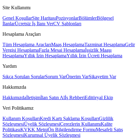
Site Kullanımı
Genel Koşullar
Site Haritası
Pozisyonlar
Bölümler
Bölgesel
İlanlar
Ücretsiz İş İlanı Ver
CV Şablonları
Hesaplama Araçları
Tüm Hesaplama Araçları
Maaş Hesaplama
Tazminat Hesaplama
Gelir
Vergisi Hesaplama
Fazla Mesai Hesaplama
İşsizlik Maaşı
Hesaplama
Yıllık İzin Hesaplama
Yıllık İzin Ücreti Hesaplama
Yardım
Sıkça Sorulan Sorular
Sorum Var
Önerim Var
Şikayetim Var
Hakkımızda
Hakkımızda
İletişim
İlan Satın Al
İş Rehberi
Editöryal Ekip
Veri Politikamız
Kullanım Koşulları
Kredi Kartı Saklama Koşulları
Gizlilik
Sözleşmesi
Üyelik Sözleşmesi
Çerezlerin Kullanımı
Kalite
Politikası
KVKK Metni
Ön Bilgilendirme Formu
Mesafeli Satış
Sözleşmesi
Kurumsal Üyelik Sözleşmesi