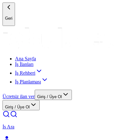
Geri
Ana Sayfa
İş İlanları
İş Rehberi
İş Planlaması
Ücretsiz ilan ver
Giriş / Üye Ol
Giriş / Üye Ol
İş Ara