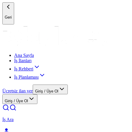
Geri
Ana Sayfa
İş İlanları
İş Rehberi
İş Planlaması
Ücretsiz ilan ver
Giriş / Üye Ol
Giriş / Üye Ol
İş Ara