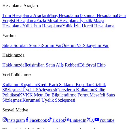
Hesaplama Araçları
Tüm Hesaplama Araçları
Maaş Hesaplama
Tazminat Hesaplama
Gelir
Vergisi Hesaplama
Fazla Mesai Hesaplama
İşsizlik Maaşı
Hesaplama
Yıllık İzin Hesaplama
Yıllık İzin Ücreti Hesaplama
Yardım
Sıkça Sorulan Sorular
Sorum Var
Önerim Var
Şikayetim Var
Hakkımızda
Hakkımızda
İletişim
İlan Satın Al
İş Rehberi
Editöryal Ekip
Veri Politikamız
Kullanım Koşulları
Kredi Kartı Saklama Koşulları
Gizlilik
Sözleşmesi
Üyelik Sözleşmesi
Çerezlerin Kullanımı
Kalite
Politikası
KVKK Metni
Ön Bilgilendirme Formu
Mesafeli Satış
Sözleşmesi
Kurumsal Üyelik Sözleşmesi
Sosyal Medya
Instagram
Facebook
TikTok
LinkedIn
X
Youtube