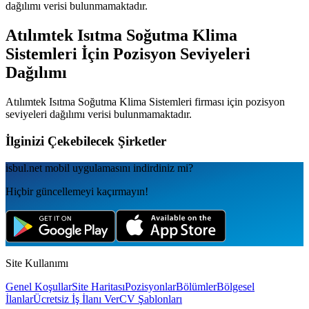
dağılımı verisi bulunmamaktadır.
Atılımtek Isıtma Soğutma Klima
Sistemleri
İçin Pozisyon Seviyeleri
Dağılımı
Atılımtek Isıtma Soğutma Klima Sistemleri
firması için pozisyon
seviyeleri dağılımı verisi bulunmamaktadır.
İlginizi Çekebilecek Şirketler
isbul.net
mobil uygulamаsını
indirdiniz mi?
Hiçbir güncellemeyi kaçırmayın!
Site Kullanımı
Genel Koşullar
Site Haritası
Pozisyonlar
Bölümler
Bölgesel
İlanlar
Ücretsiz İş İlanı Ver
CV Şablonları