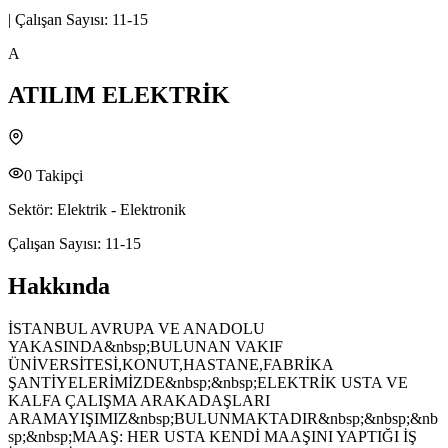
|
Çalışan Sayısı:
11-15
A
ATILIM ELEKTRİK
0
Takipçi
Sektör:
Elektrik - Elektronik
Çalışan Sayısı:
11-15
Hakkında
İSTANBUL AVRUPA VE ANADOLU
YAKASINDA&nbsp;BULUNAN VAKIF
ÜNİVERSİTESİ,KONUT,HASTANE,FABRİKA
ŞANTİYELERİMİZDE&nbsp;&nbsp;ELEKTRİK USTA VE
KALFA ÇALIŞMA ARAKADAŞLARI
ARAMAYIŞIMIZ&nbsp;BULUNMAKTADIR&nbsp;&nbsp;&nb
sp;&nbsp;MAAŞ: HER USTA KENDİ MAAŞINI YAPTIĞI İŞ