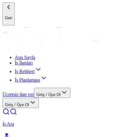
Geri
Ana Sayfa
İş İlanları
İş Rehberi
İş Planlaması
Ücretsiz ilan ver
Giriş / Üye Ol
Giriş / Üye Ol
İş Ara