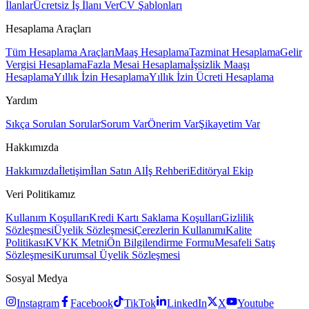
İlanlar
Ücretsiz İş İlanı Ver
CV Şablonları
Hesaplama Araçları
Tüm Hesaplama Araçları
Maaş Hesaplama
Tazminat Hesaplama
Gelir
Vergisi Hesaplama
Fazla Mesai Hesaplama
İşsizlik Maaşı
Hesaplama
Yıllık İzin Hesaplama
Yıllık İzin Ücreti Hesaplama
Yardım
Sıkça Sorulan Sorular
Sorum Var
Önerim Var
Şikayetim Var
Hakkımızda
Hakkımızda
İletişim
İlan Satın Al
İş Rehberi
Editöryal Ekip
Veri Politikamız
Kullanım Koşulları
Kredi Kartı Saklama Koşulları
Gizlilik
Sözleşmesi
Üyelik Sözleşmesi
Çerezlerin Kullanımı
Kalite
Politikası
KVKK Metni
Ön Bilgilendirme Formu
Mesafeli Satış
Sözleşmesi
Kurumsal Üyelik Sözleşmesi
Sosyal Medya
Instagram
Facebook
TikTok
LinkedIn
X
Youtube