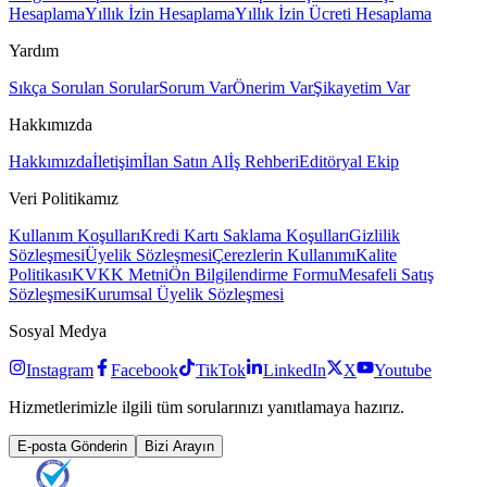
Hesaplama
Yıllık İzin Hesaplama
Yıllık İzin Ücreti Hesaplama
Yardım
Sıkça Sorulan Sorular
Sorum Var
Önerim Var
Şikayetim Var
Hakkımızda
Hakkımızda
İletişim
İlan Satın Al
İş Rehberi
Editöryal Ekip
Veri Politikamız
Kullanım Koşulları
Kredi Kartı Saklama Koşulları
Gizlilik
Sözleşmesi
Üyelik Sözleşmesi
Çerezlerin Kullanımı
Kalite
Politikası
KVKK Metni
Ön Bilgilendirme Formu
Mesafeli Satış
Sözleşmesi
Kurumsal Üyelik Sözleşmesi
Sosyal Medya
Instagram
Facebook
TikTok
LinkedIn
X
Youtube
Hizmetlerimizle ilgili tüm sorularınızı yanıtlamaya hazırız.
E-posta Gönderin
Bizi Arayın