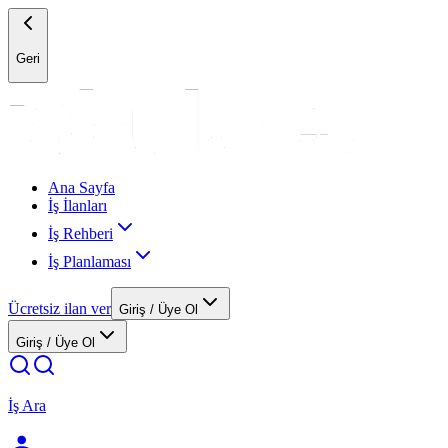
Geri
Ana Sayfa
İş İlanları
İş Rehberi
İş Planlaması
Ücretsiz ilan ver
Giriş / Üye Ol
Giriş / Üye Ol
İş Ara