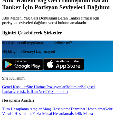
Atık Madenı Yağ Geri Dönüşümü Baran
Tanker
İçin Pozisyon Seviyeleri Dağılımı
Atık Madenı Yağ Geri Dönüşümü Baran Tanker
firması için
pozisyon seviyeleri dağılımı verisi bulunmamaktadır.
İlginizi Çekebilecek Şirketler
isbul.net
mobil uygulamаsını
indirdiniz mi?
Hiçbir güncellemeyi kaçırmayın!
Site Kullanımı
Genel Koşullar
Site Haritası
Pozisyonlar
Bölümler
Bölgesel
İlanlar
Ücretsiz İş İlanı Ver
CV Şablonları
Hesaplama Araçları
Tüm Hesaplama Araçları
Maaş Hesaplama
Tazminat Hesaplama
Gelir
Vergisi Hesaplama
Fazla Mesai Hesaplama
İşsizlik Maaşı