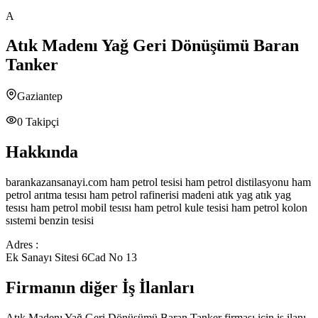
A
Atık Madenı Yağ Geri Dönüşümü Baran
Tanker
Gaziantep
0
Takipçi
Hakkında
barankazansanayi.com ham petrol tesisi ham petrol distilasyonu ham
petrol arıtma tesısı ham petrol rafinerisi madeni atık yag atık yag
tesısı ham petrol mobil tesısı ham petrol kule tesisi ham petrol kolon
sıstemi benzin tesisi
Adres :
Ek Sanayı Sitesi 6Cad No 13
Firmanın diğer İş İlanları
Atık Madenı Yağ Geri Dönüşümü Baran Tanker
firması için iş ilanı