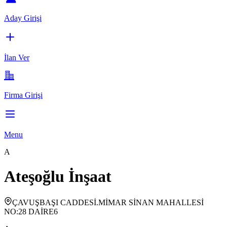
Aday Girişi
İlan Ver
Firma Girişi
Menu
A
Ateşoğlu İnşaat
ÇAVUŞBAŞI CADDESİ.MİMAR SİNAN MAHALLESİ
NO:28 DAİRE6