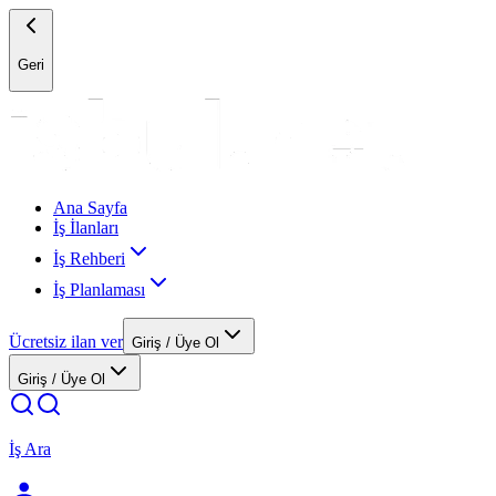
Geri
Ana Sayfa
İş İlanları
İş Rehberi
İş Planlaması
Ücretsiz ilan ver
Giriş / Üye Ol
Giriş / Üye Ol
İş Ara