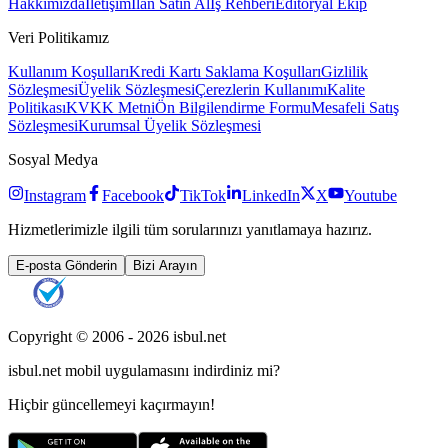
Hakkımızda
İletişim
İlan Satın Al
İş Rehberi
Editöryal Ekip
Veri Politikamız
Kullanım Koşulları
Kredi Kartı Saklama Koşulları
Gizlilik
Sözleşmesi
Üyelik Sözleşmesi
Çerezlerin Kullanımı
Kalite
Politikası
KVKK Metni
Ön Bilgilendirme Formu
Mesafeli Satış
Sözleşmesi
Kurumsal Üyelik Sözleşmesi
Sosyal Medya
Instagram
Facebook
TikTok
LinkedIn
X
Youtube
Hizmetlerimizle ilgili tüm sorularınızı yanıtlamaya hazırız.
E-posta Gönderin
Bizi Arayın
Copyright © 2006 -
2026
isbul.net
isbul.net
mobil uygulamasını
indirdiniz mi?
Hiçbir güncellemeyi kaçırmayın!