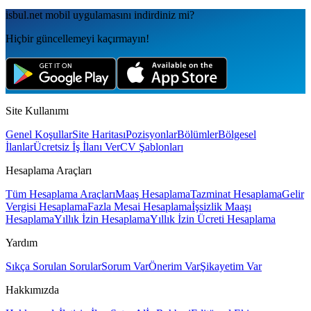
isbul.net
mobil uygulamаsını
indirdiniz mi?
Hiçbir güncellemeyi kaçırmayın!
Site Kullanımı
Genel Koşullar
Site Haritası
Pozisyonlar
Bölümler
Bölgesel
İlanlar
Ücretsiz İş İlanı Ver
CV Şablonları
Hesaplama Araçları
Tüm Hesaplama Araçları
Maaş Hesaplama
Tazminat Hesaplama
Gelir
Vergisi Hesaplama
Fazla Mesai Hesaplama
İşsizlik Maaşı
Hesaplama
Yıllık İzin Hesaplama
Yıllık İzin Ücreti Hesaplama
Yardım
Sıkça Sorulan Sorular
Sorum Var
Önerim Var
Şikayetim Var
Hakkımızda