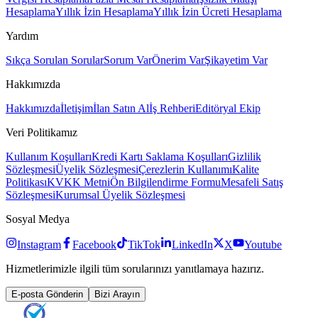
Hesaplama
Yıllık İzin Hesaplama
Yıllık İzin Ücreti Hesaplama
Yardım
Sıkça Sorulan Sorular
Sorum Var
Önerim Var
Şikayetim Var
Hakkımızda
Hakkımızda
İletişim
İlan Satın Al
İş Rehberi
Editöryal Ekip
Veri Politikamız
Kullanım Koşulları
Kredi Kartı Saklama Koşulları
Gizlilik
Sözleşmesi
Üyelik Sözleşmesi
Çerezlerin Kullanımı
Kalite
Politikası
KVKK Metni
Ön Bilgilendirme Formu
Mesafeli Satış
Sözleşmesi
Kurumsal Üyelik Sözleşmesi
Sosyal Medya
Instagram
Facebook
TikTok
LinkedIn
X
Youtube
Hizmetlerimizle ilgili tüm sorularınızı yanıtlamaya hazırız.
E-posta Gönderin
Bizi Arayın