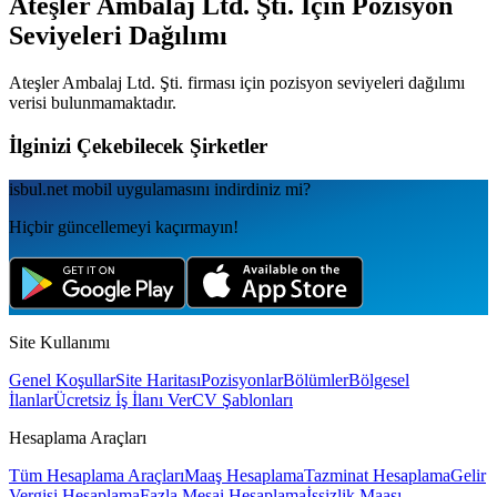
Ateşler Ambalaj Ltd. Şti.
İçin Pozisyon
Seviyeleri Dağılımı
Ateşler Ambalaj Ltd. Şti.
firması için pozisyon seviyeleri dağılımı
verisi bulunmamaktadır.
İlginizi Çekebilecek Şirketler
isbul.net
mobil uygulamаsını
indirdiniz mi?
Hiçbir güncellemeyi kaçırmayın!
Site Kullanımı
Genel Koşullar
Site Haritası
Pozisyonlar
Bölümler
Bölgesel
İlanlar
Ücretsiz İş İlanı Ver
CV Şablonları
Hesaplama Araçları
Tüm Hesaplama Araçları
Maaş Hesaplama
Tazminat Hesaplama
Gelir
Vergisi Hesaplama
Fazla Mesai Hesaplama
İşsizlik Maaşı