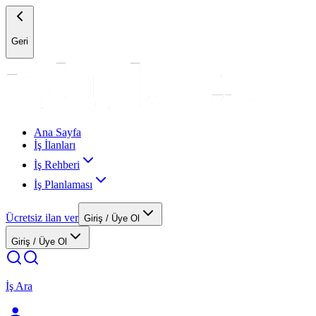
Geri
Ana Sayfa
İş İlanları
İş Rehberi
İş Planlaması
Ücretsiz ilan ver
Giriş / Üye Ol
Giriş / Üye Ol
İş Ara