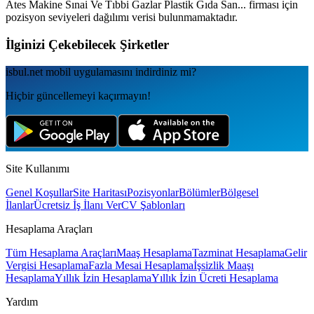
Ates Makine Sınai Ve Tıbbi Gazlar Plastik Gıda San...
firması için
pozisyon seviyeleri dağılımı verisi bulunmamaktadır.
İlginizi Çekebilecek Şirketler
isbul.net
mobil uygulamаsını
indirdiniz mi?
Hiçbir güncellemeyi kaçırmayın!
Site Kullanımı
Genel Koşullar
Site Haritası
Pozisyonlar
Bölümler
Bölgesel
İlanlar
Ücretsiz İş İlanı Ver
CV Şablonları
Hesaplama Araçları
Tüm Hesaplama Araçları
Maaş Hesaplama
Tazminat Hesaplama
Gelir
Vergisi Hesaplama
Fazla Mesai Hesaplama
İşsizlik Maaşı
Hesaplama
Yıllık İzin Hesaplama
Yıllık İzin Ücreti Hesaplama
Yardım