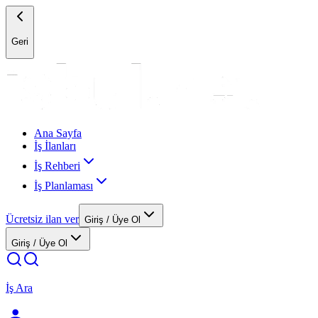
Geri
Ana Sayfa
İş İlanları
İş Rehberi
İş Planlaması
Ücretsiz ilan ver
Giriş / Üye Ol
Giriş / Üye Ol
İş Ara