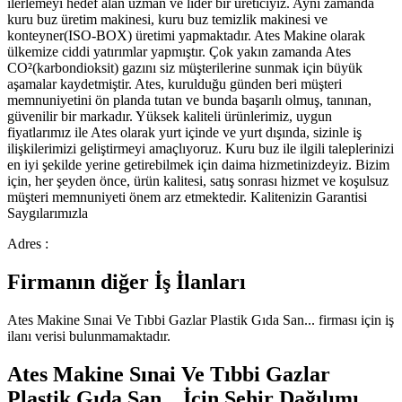
ilerlemeyi hedef alan uzman ve lider bir üreticiyiz. Aynı zamanda
kuru buz üretim makinesi, kuru buz temizlik makinesi ve
konteyner(ISO-BOX) üretimi yapmaktadır. Ates Makine olarak
ülkemize ciddi yatırımlar yapmıştır. Çok yakın zamanda Ates
CO²(karbondioksit) gazını siz müşterilerine sunmak için büyük
aşamalar kaydetmiştir. Ates, kurulduğu günden beri müşteri
memnuniyetini ön planda tutan ve bunda başarılı olmuş, tanınan,
güvenilir bir markadır. Yüksek kaliteli ürünlerimiz, uygun
fiyatlarımız ile Ates olarak yurt içinde ve yurt dışında, sizinle iş
ilişkilerimizi geliştirmeyi amaçlıyoruz. Kuru buz ile ilgili taleplerinizi
en iyi şekilde yerine getirebilmek için daima hizmetinizdeyiz. Bizim
için, her şeyden önce, ürün kalitesi, satış sonrası hizmet ve koşulsuz
müşteri memnuniyeti önem arz etmektedir. Kalitenizin Garantisi
Saygılarımızla
Adres :
Firmanın diğer İş İlanları
Ates Makine Sınai Ve Tıbbi Gazlar Plastik Gıda San...
firması için iş
ilanı verisi bulunmamaktadır.
Ates Makine Sınai Ve Tıbbi Gazlar
Plastik Gıda San...
İçin Şehir Dağılımı