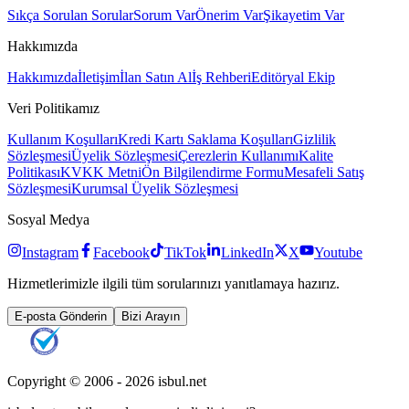
Sıkça Sorulan Sorular
Sorum Var
Önerim Var
Şikayetim Var
Hakkımızda
Hakkımızda
İletişim
İlan Satın Al
İş Rehberi
Editöryal Ekip
Veri Politikamız
Kullanım Koşulları
Kredi Kartı Saklama Koşulları
Gizlilik
Sözleşmesi
Üyelik Sözleşmesi
Çerezlerin Kullanımı
Kalite
Politikası
KVKK Metni
Ön Bilgilendirme Formu
Mesafeli Satış
Sözleşmesi
Kurumsal Üyelik Sözleşmesi
Sosyal Medya
Instagram
Facebook
TikTok
LinkedIn
X
Youtube
Hizmetlerimizle ilgili tüm sorularınızı yanıtlamaya hazırız.
E-posta Gönderin
Bizi Arayın
Copyright © 2006 -
2026
isbul.net