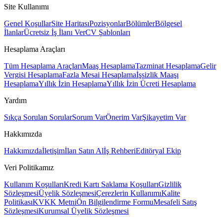
Site Kullanımı
Genel Koşullar
Site Haritası
Pozisyonlar
Bölümler
Bölgesel
İlanlar
Ücretsiz İş İlanı Ver
CV Şablonları
Hesaplama Araçları
Tüm Hesaplama Araçları
Maaş Hesaplama
Tazminat Hesaplama
Gelir
Vergisi Hesaplama
Fazla Mesai Hesaplama
İşsizlik Maaşı
Hesaplama
Yıllık İzin Hesaplama
Yıllık İzin Ücreti Hesaplama
Yardım
Sıkça Sorulan Sorular
Sorum Var
Önerim Var
Şikayetim Var
Hakkımızda
Hakkımızda
İletişim
İlan Satın Al
İş Rehberi
Editöryal Ekip
Veri Politikamız
Kullanım Koşulları
Kredi Kartı Saklama Koşulları
Gizlilik
Sözleşmesi
Üyelik Sözleşmesi
Çerezlerin Kullanımı
Kalite
Politikası
KVKK Metni
Ön Bilgilendirme Formu
Mesafeli Satış
Sözleşmesi
Kurumsal Üyelik Sözleşmesi