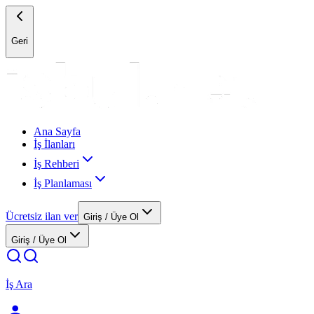
Geri
Ana Sayfa
İş İlanları
İş Rehberi
İş Planlaması
Ücretsiz ilan ver
Giriş / Üye Ol
Giriş / Üye Ol
İş Ara