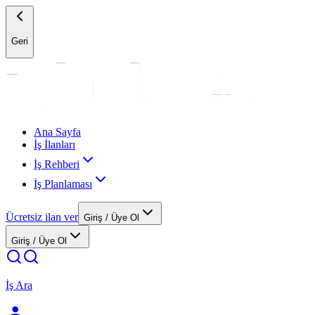
Geri
Ana Sayfa
İş İlanları
İş Rehberi
İş Planlaması
Ücretsiz ilan ver
Giriş / Üye Ol
Giriş / Üye Ol
İş Ara