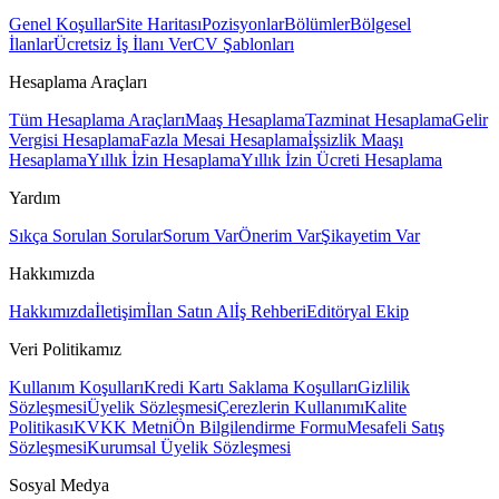
Genel Koşullar
Site Haritası
Pozisyonlar
Bölümler
Bölgesel
İlanlar
Ücretsiz İş İlanı Ver
CV Şablonları
Hesaplama Araçları
Tüm Hesaplama Araçları
Maaş Hesaplama
Tazminat Hesaplama
Gelir
Vergisi Hesaplama
Fazla Mesai Hesaplama
İşsizlik Maaşı
Hesaplama
Yıllık İzin Hesaplama
Yıllık İzin Ücreti Hesaplama
Yardım
Sıkça Sorulan Sorular
Sorum Var
Önerim Var
Şikayetim Var
Hakkımızda
Hakkımızda
İletişim
İlan Satın Al
İş Rehberi
Editöryal Ekip
Veri Politikamız
Kullanım Koşulları
Kredi Kartı Saklama Koşulları
Gizlilik
Sözleşmesi
Üyelik Sözleşmesi
Çerezlerin Kullanımı
Kalite
Politikası
KVKK Metni
Ön Bilgilendirme Formu
Mesafeli Satış
Sözleşmesi
Kurumsal Üyelik Sözleşmesi
Sosyal Medya