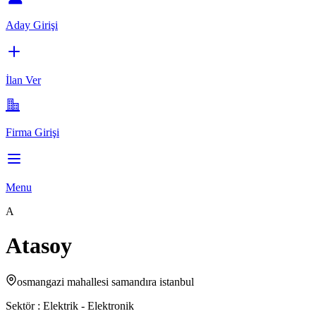
Aday Girişi
İlan Ver
Firma Girişi
Menu
A
Atasoy
osmangazi mahallesi samandıra istanbul
Sektör :
Elektrik - Elektronik