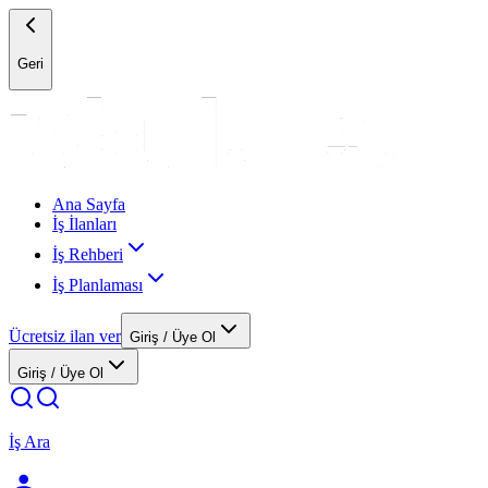
Geri
Ana Sayfa
İş İlanları
İş Rehberi
İş Planlaması
Ücretsiz ilan ver
Giriş / Üye Ol
Giriş / Üye Ol
İş Ara