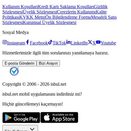
Kullanım Koşulları
Kredi Kartı Saklama Koşulları
Gizlilik
Sözleşmesi
Üyelik Sözleşmesi
Çerezlerin Kullanımı
Kalite
Politikası
KVKK Metni
Ön Bilgilendirme Formu
Mesafeli Satış
Sözleşmesi
Kurumsal Üyelik Sözleşmesi
Sosyal Medya
Instagram
Facebook
TikTok
LinkedIn
X
Youtube
Hizmetlerimizle ilgili tüm sorularınızı yanıtlamaya hazırız.
E-posta Gönderin
Bizi Arayın
Copyright © 2006 -
2026
isbul.net
isbul.net
mobil uygulamasını
indirdiniz mi?
Hiçbir güncellemeyi kaçırmayın!