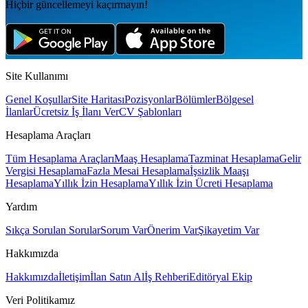
Hiçbir güncellemeyi kaçırmayın!
Site Kullanımı
Genel Koşullar
Site Haritası
Pozisyonlar
Bölümler
Bölgesel
İlanlar
Ücretsiz İş İlanı Ver
CV Şablonları
Hesaplama Araçları
Tüm Hesaplama Araçları
Maaş Hesaplama
Tazminat Hesaplama
Gelir
Vergisi Hesaplama
Fazla Mesai Hesaplama
İşsizlik Maaşı
Hesaplama
Yıllık İzin Hesaplama
Yıllık İzin Ücreti Hesaplama
Yardım
Sıkça Sorulan Sorular
Sorum Var
Önerim Var
Şikayetim Var
Hakkımızda
Hakkımızda
İletişim
İlan Satın Al
İş Rehberi
Editöryal Ekip
Veri Politikamız