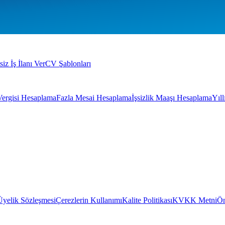
siz İş İlanı Ver
CV Şablonları
Vergisi Hesaplama
Fazla Mesai Hesaplama
İşsizlik Maaşı Hesaplama
Yıl
Üyelik Sözleşmesi
Çerezlerin Kullanımı
Kalite Politikası
KVKK Metni
Ön