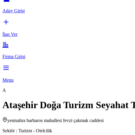
Aday Girişi
İlan Ver
Firma Girişi
Menu
A
Ataşehir Doğa Turizm Seyahat Ti
yenisahra barbaros mahallesi fevzi çakmak caddesi
Sektör :
Turizm - Otelcilik