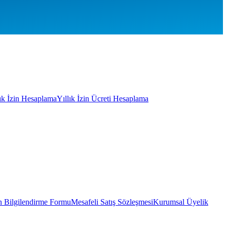
lık İzin Hesaplama
Yıllık İzin Ücreti Hesaplama
 Bilgilendirme Formu
Mesafeli Satış Sözleşmesi
Kurumsal Üyelik