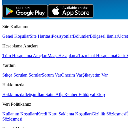
Site Kullanımı
Genel Koşullar
Site Haritası
Pozisyonlar
Bölümler
Bölgesel İlanlar
Ücret
Hesaplama Araçları
Tüm Hesaplama Araçları
Maaş Hesaplama
Tazminat Hesaplama
Gelir 
Yardım
Sıkça Sorulan Sorular
Sorum Var
Önerim Var
Şikayetim Var
Hakkımızda
Hakkımızda
İletişim
İlan Satın Al
İş Rehberi
Editöryal Ekip
Veri Politikamız
Kullanım Koşulları
Kredi Kartı Saklama Koşulları
Gizlilik Sözleşmesi
Sözleşmesi