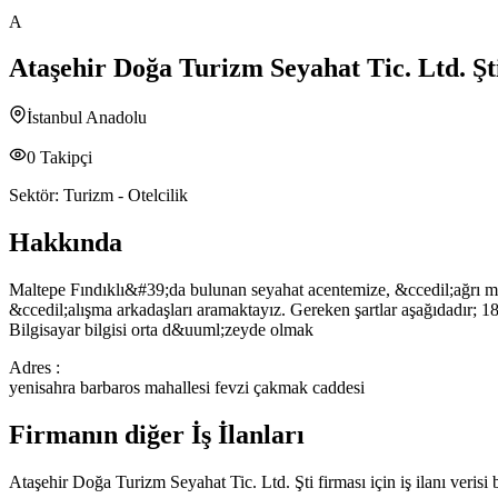
A
Ataşehir Doğa Turizm Seyahat Tic. Ltd. Şt
İstanbul Anadolu
0
Takipçi
Sektör:
Turizm - Otelcilik
Hakkında
Maltepe Fındıklı&#39;da bulunan seyahat acentemize, &ccedil;ağrı merk
&ccedil;alışma arkadaşları aramaktayız. Gereken şartlar aşağıdadır
Bilgisayar bilgisi orta d&uuml;zeyde olmak
Adres :
yenisahra barbaros mahallesi fevzi çakmak caddesi
Firmanın diğer İş İlanları
Ataşehir Doğa Turizm Seyahat Tic. Ltd. Şti
firması için iş ilanı veris