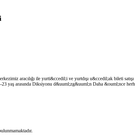
i
ezimiz aracılığı ile yurti&ccedil;i ve yurtdışı u&ccedil;ak bileti satış
; 18-23 yaş arasında Diksiyonu d&uuml;zg&uuml;n Daha &ouml;nce herh
i bulunmamaktadır.