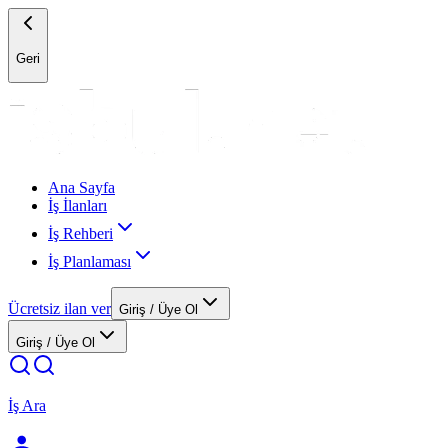
Geri
Ana Sayfa
İş İlanları
İş Rehberi
İş Planlaması
Ücretsiz ilan ver
Giriş / Üye Ol
Giriş / Üye Ol
İş Ara