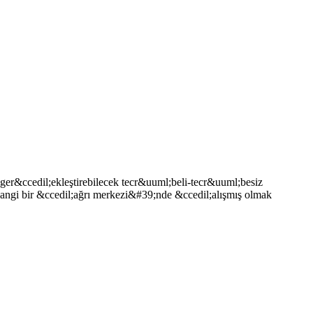
ı ger&ccedil;ekleştirebilecek tecr&uuml;beli-tecr&uuml;besiz
angi bir &ccedil;ağrı merkezi&#39;nde &ccedil;alışmış olmak