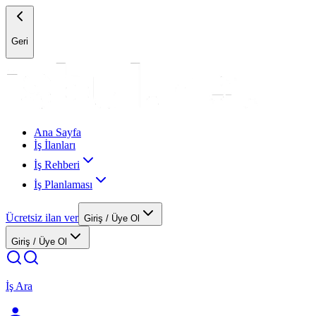
Geri
Ana Sayfa
İş İlanları
İş Rehberi
İş Planlaması
Ücretsiz ilan ver
Giriş / Üye Ol
Giriş / Üye Ol
İş Ara