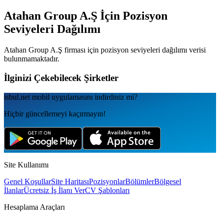
Atahan Group A.Ş
İçin Pozisyon
Seviyeleri Dağılımı
Atahan Group A.Ş
firması için pozisyon seviyeleri dağılımı verisi
bulunmamaktadır.
İlginizi Çekebilecek Şirketler
isbul.net
mobil uygulamаsını
indirdiniz mi?
Hiçbir güncellemeyi kaçırmayın!
Site Kullanımı
Genel Koşullar
Site Haritası
Pozisyonlar
Bölümler
Bölgesel
İlanlar
Ücretsiz İş İlanı Ver
CV Şablonları
Hesaplama Araçları