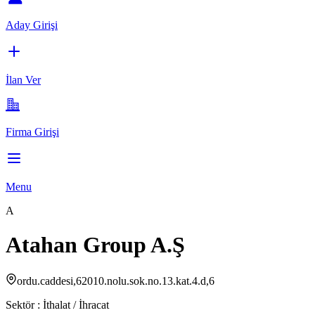
Aday Girişi
İlan Ver
Firma Girişi
Menu
A
Atahan Group A.Ş
ordu.caddesi,62010.nolu.sok.no.13.kat.4.d,6
Sektör :
İthalat / İhracat