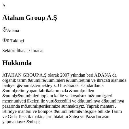
A
Atahan Group A.Ş
Adana
0
Takipçi
Sektör:
İthalat / İhracat
Hakkında
ATAHAN GROUP A.Ş olarak 2007 yılından beri ADANA da
organik tarım &uuml;r&uuml;nleri &uuml;retimi ve ihracatı alanında
faaliyet g&ouml;stermekteyiz. Uluslararası standartlarda
&uuml;retim yapan fabrikalarımızda &uuml;retilen
&uuml;r&uuml;nleri toplam kalite ve koşulsuz m&uuml;şteri
memnuniyeti ilkeleri ile yurti&ccedil;i ve d&uuml;nya d&uuml;nya
pazarında m&uuml;şterilerimize sunmaktayız. Yaprak mantarı ,
istiridye mantarı ve kompos t&uuml;retimi&nbsp;ile billikte Tarım
ve Gıda Tekstik makinaları ihtalatını Satışı ve Pazarlamasını
yapmaktayız &nbsp;