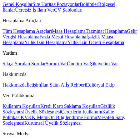
Genel Koşullar
Site Haritası
Pozisyonlar
Bölümler
Bölgesel
İlanlar
Ücretsiz İş İlanı Ver
CV Şablonları
Hesaplama Araçları
Tüm Hesaplama Araçları
Maaş Hesaplama
Tazminat Hesaplama
Gelir
Vergisi Hesaplama
Fazla Mesai Hesaplama
İşsizlik Maaşı
Hesaplama
Yıllık İzin Hesaplama
Yıllık İzin Ücreti Hesaplama
Yardım
Sıkça Sorulan Sorular
Sorum Var
Önerim Var
Şikayetim Var
Hakkımızda
Hakkımızda
İletişim
İlan Satın Al
İş Rehberi
Editöryal Ekip
Veri Politikamız
Kullanım Koşulları
Kredi Kartı Saklama Koşulları
Gizlilik
Sözleşmesi
Üyelik Sözleşmesi
Çerezlerin Kullanımı
Kalite
Politikası
KVKK Metni
Ön Bilgilendirme Formu
Mesafeli Satış
Sözleşmesi
Kurumsal Üyelik Sözleşmesi
Sosyal Medya