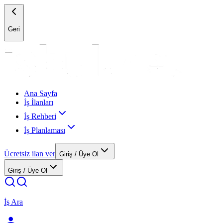
Geri
Ana Sayfa
İş İlanları
İş Rehberi
İş Planlaması
Ücretsiz ilan ver
Giriş / Üye Ol
Giriş / Üye Ol
İş Ara