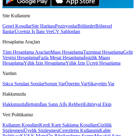
Site Kullanımı
Genel Koşullar
Site Haritası
Pozisyonlar
Bölümler
Bölgesel
İlanlar
Ücretsiz İş İlanı Ver
CV Şablonları
Hesaplama Araçları
Tüm Hesaplama Araçları
Maaş Hesaplama
Tazminat Hesaplama
Gelir
Vergisi Hesaplama
Fazla Mesai Hesaplama
İşsizlik Maaşı
Hesaplama
Yıllık İzin Hesaplama
Yıllık İzin Ücreti Hesaplama
Yardım
Sıkça Sorulan Sorular
Sorum Var
Önerim Var
Şikayetim Var
Hakkımızda
Hakkımızda
İletişim
İlan Satın Al
İş Rehberi
Editöryal Ekip
Veri Politikamız
Kullanım Koşulları
Kredi Kartı Saklama Koşulları
Gizlilik
Sözleşmesi
Üyelik Sözleşmesi
Çerezlerin Kullanımı
Kalite
Politikası
KVKK Metni
Ön Bilgilendirme Formu
Mesafeli Satış