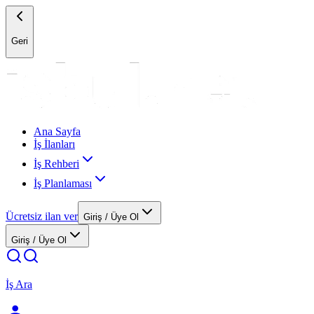
Geri
Ana Sayfa
İş İlanları
İş Rehberi
İş Planlaması
Ücretsiz ilan ver
Giriş / Üye Ol
Giriş / Üye Ol
İş Ara