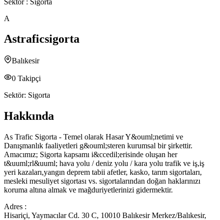
Sektör :
Sigorta
A
Astraficsigorta
Balıkesir
0
Takipçi
Sektör:
Sigorta
Hakkında
As Trafic Sigorta - Temel olarak Hasar Y&ouml;netimi ve
Danışmanlık faaliyetleri g&ouml;steren kurumsal bir şirkettir.
Amacımız; Sigorta kapsamı i&ccedil;erisinde oluşan her
t&uuml;rl&uuml; hava yolu / deniz yolu / kara yolu trafik ve iş,iş
yeri kazaları,yangın deprem tabii afetler, kasko, tarım sigortaları,
mesleki mesuliyet sigortası vs. sigortalarından doğan haklarınızı
koruma altına almak ve mağduriyetlerinizi gidermektir.
Adres :
Hisariçi, Yaymacılar Cd. 30 C, 10010 Balıkesir Merkez/Balıkesir,