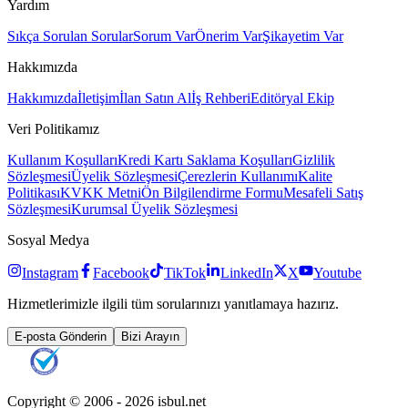
Yardım
Sıkça Sorulan Sorular
Sorum Var
Önerim Var
Şikayetim Var
Hakkımızda
Hakkımızda
İletişim
İlan Satın Al
İş Rehberi
Editöryal Ekip
Veri Politikamız
Kullanım Koşulları
Kredi Kartı Saklama Koşulları
Gizlilik
Sözleşmesi
Üyelik Sözleşmesi
Çerezlerin Kullanımı
Kalite
Politikası
KVKK Metni
Ön Bilgilendirme Formu
Mesafeli Satış
Sözleşmesi
Kurumsal Üyelik Sözleşmesi
Sosyal Medya
Instagram
Facebook
TikTok
LinkedIn
X
Youtube
Hizmetlerimizle ilgili tüm sorularınızı yanıtlamaya hazırız.
E-posta Gönderin
Bizi Arayın
Copyright © 2006 -
2026
isbul.net