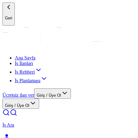
Geri
Ana Sayfa
İş İlanları
İş Rehberi
İş Planlaması
Ücretsiz ilan ver
Giriş / Üye Ol
Giriş / Üye Ol
İş Ara