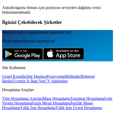
Astraficsigorta
firması için pozisyon seviyeleri dağılımı verisi
bulunmamaktadır.
İlginizi Çekebilecek Şirketler
isbul.net
mobil uygulamаsını
indirdiniz mi?
Hiçbir güncellemeyi kaçırmayın!
Site Kullanımı
Genel Koşullar
Site Haritası
Pozisyonlar
Bölümler
Bölgesel
İlanlar
Ücretsiz İş İlanı Ver
CV Şablonları
Hesaplama Araçları
Tüm Hesaplama Araçları
Maaş Hesaplama
Tazminat Hesaplama
Gelir
Vergisi Hesaplama
Fazla Mesai Hesaplama
İşsizlik Maaşı
Hesaplama
Yıllık İzin Hesaplama
Yıllık İzin Ücreti Hesaplama