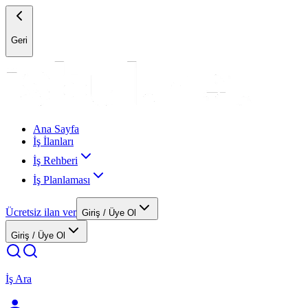
Geri
Ana Sayfa
İş İlanları
İş Rehberi
İş Planlaması
Ücretsiz ilan ver
Giriş / Üye Ol
Giriş / Üye Ol
İş Ara