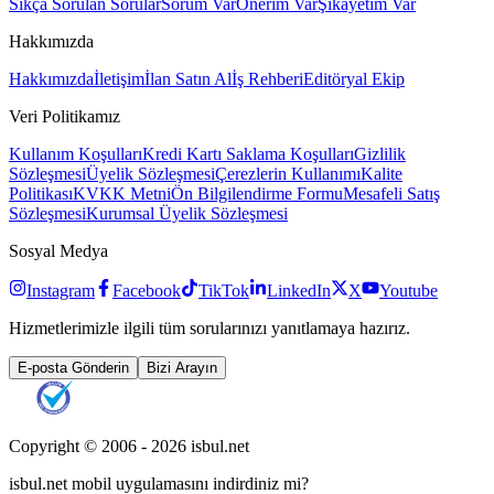
Sıkça Sorulan Sorular
Sorum Var
Önerim Var
Şikayetim Var
Hakkımızda
Hakkımızda
İletişim
İlan Satın Al
İş Rehberi
Editöryal Ekip
Veri Politikamız
Kullanım Koşulları
Kredi Kartı Saklama Koşulları
Gizlilik
Sözleşmesi
Üyelik Sözleşmesi
Çerezlerin Kullanımı
Kalite
Politikası
KVKK Metni
Ön Bilgilendirme Formu
Mesafeli Satış
Sözleşmesi
Kurumsal Üyelik Sözleşmesi
Sosyal Medya
Instagram
Facebook
TikTok
LinkedIn
X
Youtube
Hizmetlerimizle ilgili tüm sorularınızı yanıtlamaya hazırız.
E-posta Gönderin
Bizi Arayın
Copyright © 2006 -
2026
isbul.net
isbul.net
mobil uygulamasını
indirdiniz mi?