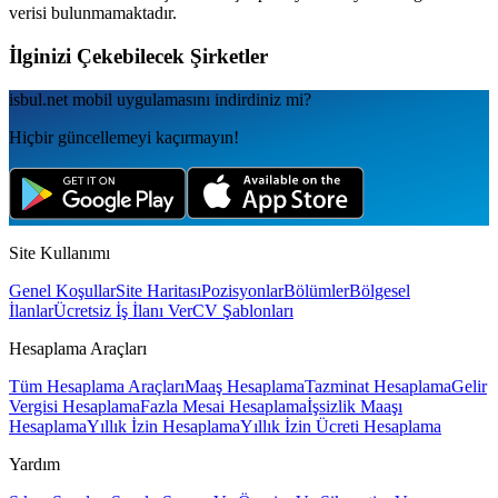
verisi bulunmamaktadır.
İlginizi Çekebilecek Şirketler
isbul.net
mobil uygulamаsını
indirdiniz mi?
Hiçbir güncellemeyi kaçırmayın!
Site Kullanımı
Genel Koşullar
Site Haritası
Pozisyonlar
Bölümler
Bölgesel
İlanlar
Ücretsiz İş İlanı Ver
CV Şablonları
Hesaplama Araçları
Tüm Hesaplama Araçları
Maaş Hesaplama
Tazminat Hesaplama
Gelir
Vergisi Hesaplama
Fazla Mesai Hesaplama
İşsizlik Maaşı
Hesaplama
Yıllık İzin Hesaplama
Yıllık İzin Ücreti Hesaplama
Yardım