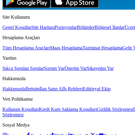
Site Kullanımı
Genel Koşullar
Site Haritası
Pozisyonlar
Bölümler
Bölgesel İlanlar
Ücret
Hesaplama Araçları
Tüm Hesaplama Araçları
Maaş Hesaplama
Tazminat Hesaplama
Gelir 
Yardım
Sıkça Sorulan Sorular
Sorum Var
Önerim Var
Şikayetim Var
Hakkımızda
Hakkımızda
İletişim
İlan Satın Al
İş Rehberi
Editöryal Ekip
Veri Politikamız
Kullanım Koşulları
Kredi Kartı Saklama Koşulları
Gizlilik Sözleşmesi
Sözleşmesi
Sosyal Medya