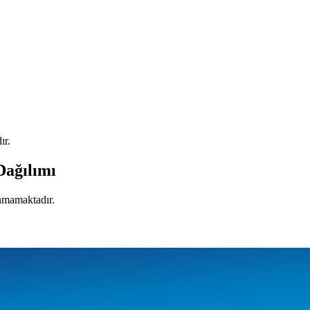
ır.
Dağılımı
unmamaktadır.