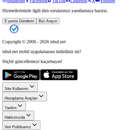
Instagram
Facebook
TikTok
LinkedIn
X
Youtube
Hizmetlerimizle ilgili tüm sorularınızı yanıtlamaya hazırız.
E-posta Gönderin
Bizi Arayın
Copyright © 2006 -
2026
isbul.net
isbul.net
mobil uygulamasını
indirdiniz mi?
Hiçbir güncellemeyi kaçırmayın!
Site Kullanımı
Hesaplama Araçları
Yardım
Hakkımızda
Veri Politikamız