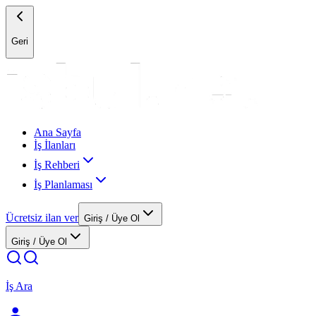
Geri
Ana Sayfa
İş İlanları
İş Rehberi
İş Planlaması
Ücretsiz ilan ver
Giriş / Üye Ol
Giriş / Üye Ol
İş Ara