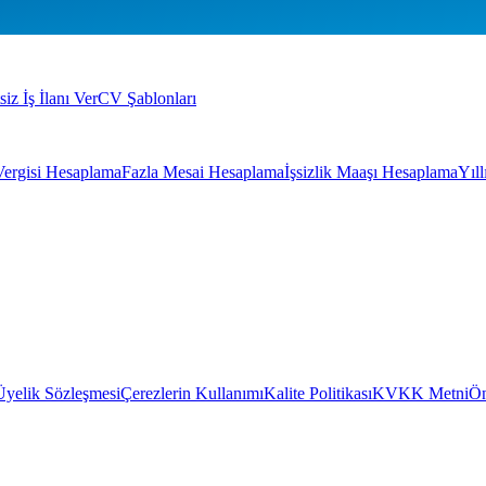
siz İş İlanı Ver
CV Şablonları
Vergisi Hesaplama
Fazla Mesai Hesaplama
İşsizlik Maaşı Hesaplama
Yıl
Üyelik Sözleşmesi
Çerezlerin Kullanımı
Kalite Politikası
KVKK Metni
Ön