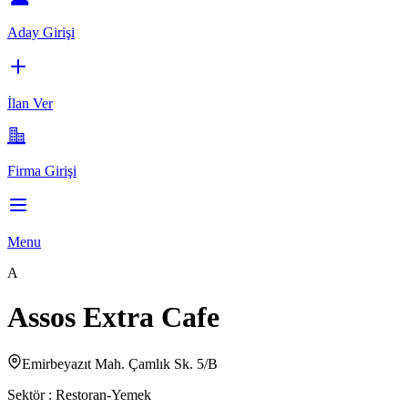
Aday Girişi
İlan Ver
Firma Girişi
Menu
A
Assos Extra Cafe
Emirbeyazıt Mah. Çamlık Sk. 5/B
Sektör :
Restoran-Yemek