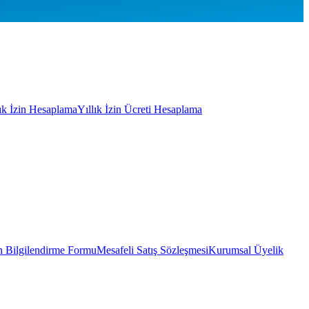
lık İzin Hesaplama
Yıllık İzin Ücreti Hesaplama
 Bilgilendirme Formu
Mesafeli Satış Sözleşmesi
Kurumsal Üyelik