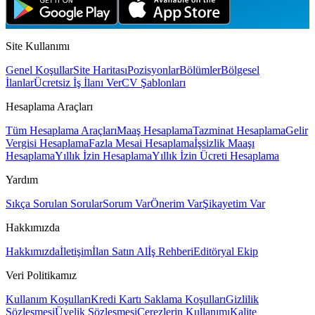
Site Kullanımı
Genel Koşullar
Site Haritası
Pozisyonlar
Bölümler
Bölgesel
İlanlar
Ücretsiz İş İlanı Ver
CV Şablonları
Hesaplama Araçları
Tüm Hesaplama Araçları
Maaş Hesaplama
Tazminat Hesaplama
Gelir
Vergisi Hesaplama
Fazla Mesai Hesaplama
İşsizlik Maaşı
Hesaplama
Yıllık İzin Hesaplama
Yıllık İzin Ücreti Hesaplama
Yardım
Sıkça Sorulan Sorular
Sorum Var
Önerim Var
Şikayetim Var
Hakkımızda
Hakkımızda
İletişim
İlan Satın Al
İş Rehberi
Editöryal Ekip
Veri Politikamız
Kullanım Koşulları
Kredi Kartı Saklama Koşulları
Gizlilik
Sözleşmesi
Üyelik Sözleşmesi
Çerezlerin Kullanımı
Kalite