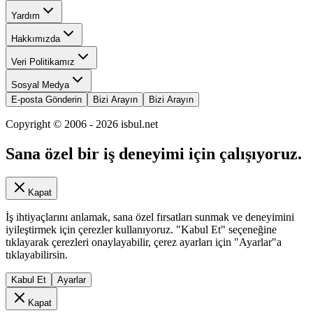
Yardım
Hakkımızda
Veri Politikamız
Sosyal Medya
E-posta Gönderin
Bizi Arayın
Bizi Arayın
Copyright © 2006 -
2026
isbul.net
Sana özel bir iş deneyimi için çalışıyoruz.
Kapat
İş ihtiyaçlarını anlamak, sana özel fırsatları sunmak ve deneyimini
iyileştirmek için çerezler kullanıyoruz. "Kabul Et" seçeneğine
tıklayarak çerezleri onaylayabilir, çerez ayarları için "Ayarlar"a
tıklayabilirsin.
Kabul Et
Ayarlar
Kapat