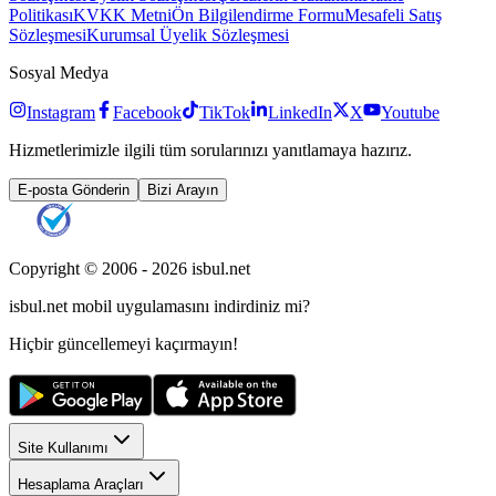
Politikası
KVKK Metni
Ön Bilgilendirme Formu
Mesafeli Satış
Sözleşmesi
Kurumsal Üyelik Sözleşmesi
Sosyal Medya
Instagram
Facebook
TikTok
LinkedIn
X
Youtube
Hizmetlerimizle ilgili tüm sorularınızı yanıtlamaya hazırız.
E-posta Gönderin
Bizi Arayın
Copyright © 2006 -
2026
isbul.net
isbul.net
mobil uygulamasını
indirdiniz mi?
Hiçbir güncellemeyi kaçırmayın!
Site Kullanımı
Hesaplama Araçları