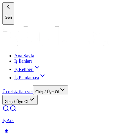
Geri
Ana Sayfa
İş İlanları
İş Rehberi
İş Planlaması
Ücretsiz ilan ver
Giriş / Üye Ol
Giriş / Üye Ol
İş Ara