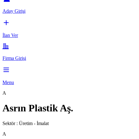
Aday Girişi
İlan Ver
Firma Girişi
Menu
A
Asrın Plastik Aş.
Sektör :
Üretim - İmalat
A