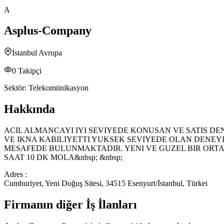
A
Asplus-Company
İstanbul Avrupa
0
Takipçi
Sektör:
Telekomünikasyon
Hakkında
ACIL ALMANCAYI IYI SEVIYEDE KONUSAN VE SATIS DENE
VE IKNA KABILIYETTI YUKSEK SEVIYEDE OLAN DENEY
MESAFEDE BULUNMAKTADIR. YENI VE GUZEL BIR ORTAMDA
SAAT 10 DK MOLA&nbsp; &nbsp;
Adres :
Cumhuriyet, Yeni Doğuş Sitesi, 34515 Esenyurt/İstanbul, Türkei
Firmanın diğer İş İlanları