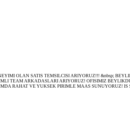
YIMI OLAN SATIS TEMSILCISI ARIYORUZ!!! &nbsp; BEYL
IMLI TEAM ARKADASLARI ARIYORUZ! OFISIMIZ BEYLIKD
 RAHAT VE YUKSEK PIRIMLE MAAS SUNUYORUZ! IS SAATLE