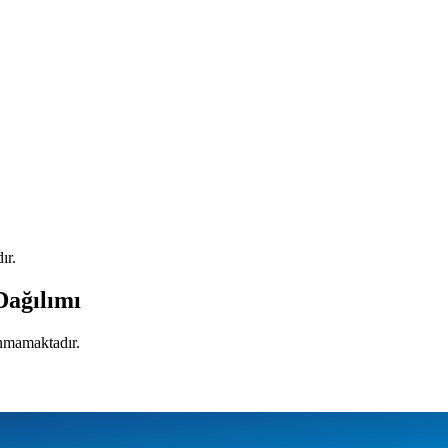
ır.
Dağılımı
unmamaktadır.