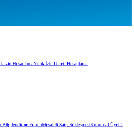
lık İzin Hesaplama
Yıllık İzin Ücreti Hesaplama
 Bilgilendirme Formu
Mesafeli Satış Sözleşmesi
Kurumsal Üyelik