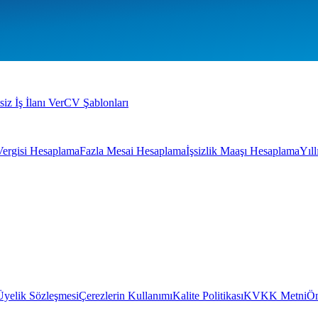
siz İş İlanı Ver
CV Şablonları
Vergisi Hesaplama
Fazla Mesai Hesaplama
İşsizlik Maaşı Hesaplama
Yıl
Üyelik Sözleşmesi
Çerezlerin Kullanımı
Kalite Politikası
KVKK Metni
Ön