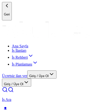
Geri
Ana Sayfa
İş İlanları
İş Rehberi
İş Planlaması
Ücretsiz ilan ver
Giriş / Üye Ol
Giriş / Üye Ol
İş Ara