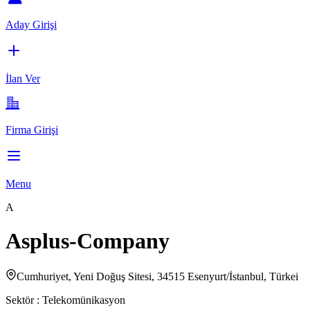
Aday Girişi
İlan Ver
Firma Girişi
Menu
A
Asplus-Company
Cumhuriyet, Yeni Doğuş Sitesi, 34515 Esenyurt/İstanbul, Türkei
Sektör :
Telekomünikasyon