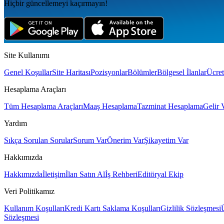
Hiçbir güncellemeyi kaçırmayın!
Site Kullanımı
Genel Koşullar
Site Haritası
Pozisyonlar
Bölümler
Bölgesel İlanlar
Ücret
Hesaplama Araçları
Tüm Hesaplama Araçları
Maaş Hesaplama
Tazminat Hesaplama
Gelir 
Yardım
Sıkça Sorulan Sorular
Sorum Var
Önerim Var
Şikayetim Var
Hakkımızda
Hakkımızda
İletişim
İlan Satın Al
İş Rehberi
Editöryal Ekip
Veri Politikamız
Kullanım Koşulları
Kredi Kartı Saklama Koşulları
Gizlilik Sözleşmesi
Sözleşmesi