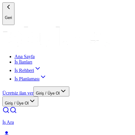
Geri
Ana Sayfa
İş İlanları
İş Rehberi
İş Planlaması
Ücretsiz ilan ver
Giriş / Üye Ol
Giriş / Üye Ol
İş Ara