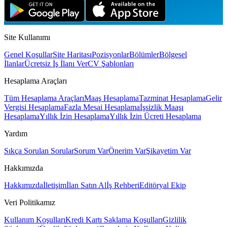
Site Kullanımı
Genel Koşullar
Site Haritası
Pozisyonlar
Bölümler
Bölgesel
İlanlar
Ücretsiz İş İlanı Ver
CV Şablonları
Hesaplama Araçları
Tüm Hesaplama Araçları
Maaş Hesaplama
Tazminat Hesaplama
Gelir
Vergisi Hesaplama
Fazla Mesai Hesaplama
İşsizlik Maaşı
Hesaplama
Yıllık İzin Hesaplama
Yıllık İzin Ücreti Hesaplama
Yardım
Sıkça Sorulan Sorular
Sorum Var
Önerim Var
Şikayetim Var
Hakkımızda
Hakkımızda
İletişim
İlan Satın Al
İş Rehberi
Editöryal Ekip
Veri Politikamız
Kullanım Koşulları
Kredi Kartı Saklama Koşulları
Gizlilik