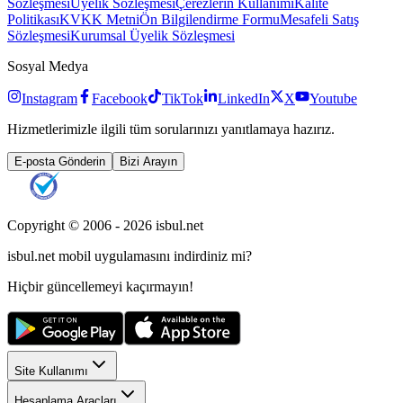
Sözleşmesi
Üyelik Sözleşmesi
Çerezlerin Kullanımı
Kalite
Politikası
KVKK Metni
Ön Bilgilendirme Formu
Mesafeli Satış
Sözleşmesi
Kurumsal Üyelik Sözleşmesi
Sosyal Medya
Instagram
Facebook
TikTok
LinkedIn
X
Youtube
Hizmetlerimizle ilgili tüm sorularınızı yanıtlamaya hazırız.
E-posta Gönderin
Bizi Arayın
Copyright © 2006 -
2026
isbul.net
isbul.net
mobil uygulamasını
indirdiniz mi?
Hiçbir güncellemeyi kaçırmayın!
Site Kullanımı
Hesaplama Araçları