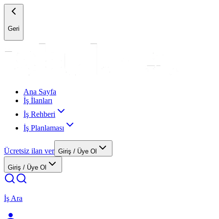
Geri
Ana Sayfa
İş İlanları
İş Rehberi
İş Planlaması
Ücretsiz ilan ver
Giriş / Üye Ol
Giriş / Üye Ol
İş Ara