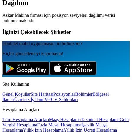
Dağılımı
Askar Makina
firması için pozisyon seviyeleri dağılımı verisi
bulunmamaktadır.
İlginizi Çekebilecek Şirketler
isbul.net
mobil uygulamаsını
indirdiniz mi?
Hiçbir güncellemeyi kaçırmayın!
Site Kullanımı
Genel Koşullar
Site Haritası
Pozisyonlar
Bölümler
Bölgesel
İlanlar
Ücretsiz İş İlanı Ver
CV Şablonları
Hesaplama Araçları
Tüm Hesaplama Araçları
Maaş Hesaplama
Tazminat Hesaplama
Gelir
Vergisi Hesaplama
Fazla Mesai Hesaplama
İşsizlik Maaşı
Hesaplama
Yıllık İzin Hesaplama
Yıllık İzin Ücreti Hesaplama