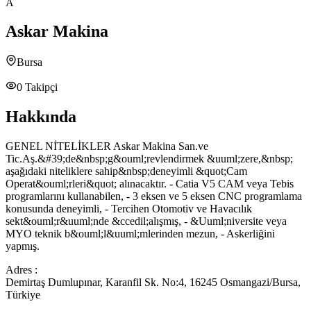
A
Askar Makina
Bursa
0
Takipçi
Hakkında
GENEL NİTELİKLER Askar Makina San.ve
Tic.Aş.&#39;de&nbsp;g&ouml;revlendirmek &uuml;zere,&nbsp;
aşağıdaki niteliklere sahip&nbsp;deneyimli &quot;Cam
Operat&ouml;rleri&quot; alınacaktır. - Catia V5 CAM veya Tebis
programlarını kullanabilen, - 3 eksen ve 5 eksen CNC programlama
konusunda deneyimli, - Tercihen Otomotiv ve Havacılık
sekt&ouml;r&uuml;nde &ccedil;alışmış, - &Uuml;niversite veya
MYO teknik b&ouml;l&uuml;mlerinden mezun, - Askerliğini
yapmış.
Adres :
Demirtaş Dumlupınar, Karanfil Sk. No:4, 16245 Osmangazi/Bursa,
Türkiye