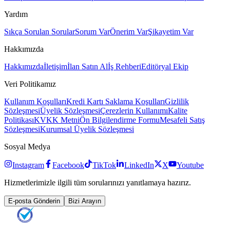
Yardım
Sıkça Sorulan Sorular
Sorum Var
Önerim Var
Şikayetim Var
Hakkımızda
Hakkımızda
İletişim
İlan Satın Al
İş Rehberi
Editöryal Ekip
Veri Politikamız
Kullanım Koşulları
Kredi Kartı Saklama Koşulları
Gizlilik
Sözleşmesi
Üyelik Sözleşmesi
Çerezlerin Kullanımı
Kalite
Politikası
KVKK Metni
Ön Bilgilendirme Formu
Mesafeli Satış
Sözleşmesi
Kurumsal Üyelik Sözleşmesi
Sosyal Medya
Instagram
Facebook
TikTok
LinkedIn
X
Youtube
Hizmetlerimizle ilgili tüm sorularınızı yanıtlamaya hazırız.
E-posta Gönderin
Bizi Arayın