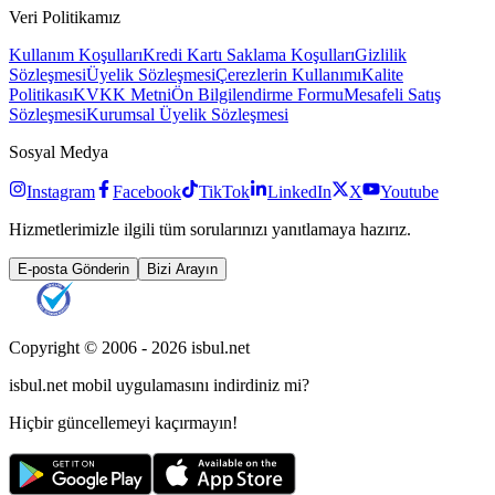
Veri Politikamız
Kullanım Koşulları
Kredi Kartı Saklama Koşulları
Gizlilik
Sözleşmesi
Üyelik Sözleşmesi
Çerezlerin Kullanımı
Kalite
Politikası
KVKK Metni
Ön Bilgilendirme Formu
Mesafeli Satış
Sözleşmesi
Kurumsal Üyelik Sözleşmesi
Sosyal Medya
Instagram
Facebook
TikTok
LinkedIn
X
Youtube
Hizmetlerimizle ilgili tüm sorularınızı yanıtlamaya hazırız.
E-posta Gönderin
Bizi Arayın
Copyright © 2006 -
2026
isbul.net
isbul.net
mobil uygulamasını
indirdiniz mi?
Hiçbir güncellemeyi kaçırmayın!