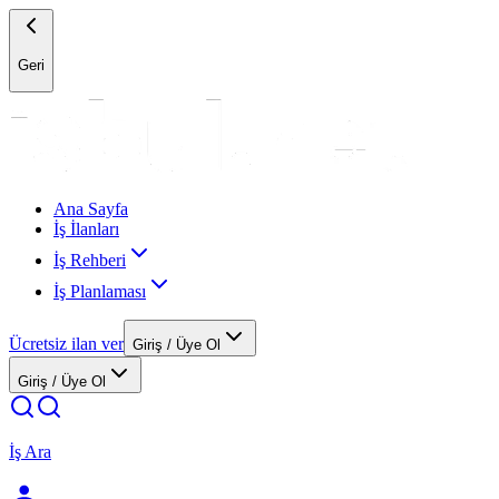
Geri
Ana Sayfa
İş İlanları
İş Rehberi
İş Planlaması
Ücretsiz ilan ver
Giriş / Üye Ol
Giriş / Üye Ol
İş Ara