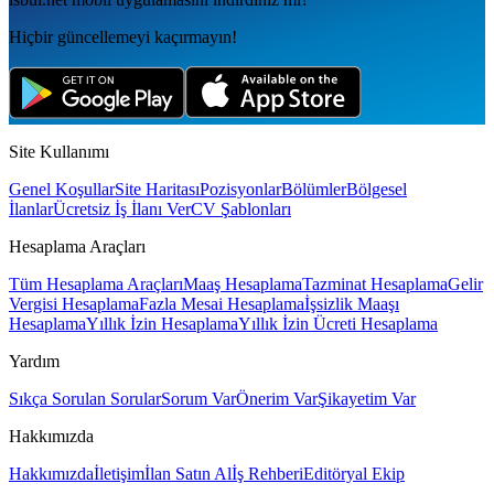
Hiçbir güncellemeyi kaçırmayın!
Site Kullanımı
Genel Koşullar
Site Haritası
Pozisyonlar
Bölümler
Bölgesel
İlanlar
Ücretsiz İş İlanı Ver
CV Şablonları
Hesaplama Araçları
Tüm Hesaplama Araçları
Maaş Hesaplama
Tazminat Hesaplama
Gelir
Vergisi Hesaplama
Fazla Mesai Hesaplama
İşsizlik Maaşı
Hesaplama
Yıllık İzin Hesaplama
Yıllık İzin Ücreti Hesaplama
Yardım
Sıkça Sorulan Sorular
Sorum Var
Önerim Var
Şikayetim Var
Hakkımızda
Hakkımızda
İletişim
İlan Satın Al
İş Rehberi
Editöryal Ekip