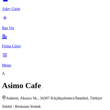
Aday Girişi
İlan Ver
Firma Girişi
Menu
A
Asimo Cafe
Atakent, Akasya Sk., 34307 Küçükçekmece/İstanbul, Türkiye
Sektör :
Restoran-Yemek