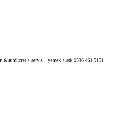
un &uuml;cret + servis + yemek + ssk 0536 461 5151