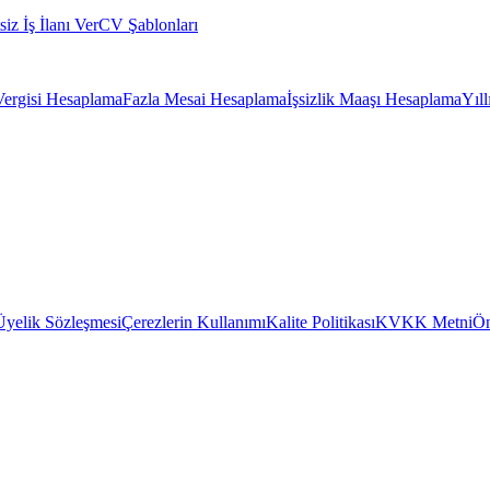
siz İş İlanı Ver
CV Şablonları
Vergisi Hesaplama
Fazla Mesai Hesaplama
İşsizlik Maaşı Hesaplama
Yıl
Üyelik Sözleşmesi
Çerezlerin Kullanımı
Kalite Politikası
KVKK Metni
Ön