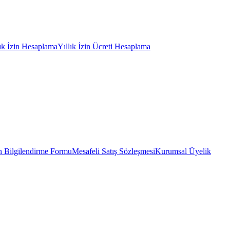
lık İzin Hesaplama
Yıllık İzin Ücreti Hesaplama
 Bilgilendirme Formu
Mesafeli Satış Sözleşmesi
Kurumsal Üyelik