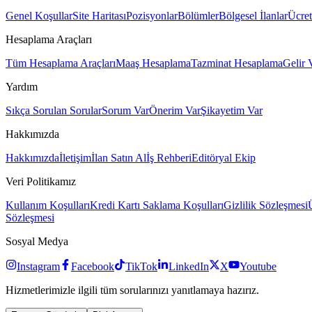
Genel Koşullar
Site Haritası
Pozisyonlar
Bölümler
Bölgesel İlanlar
Ücret
Hesaplama Araçları
Tüm Hesaplama Araçları
Maaş Hesaplama
Tazminat Hesaplama
Gelir 
Yardım
Sıkça Sorulan Sorular
Sorum Var
Önerim Var
Şikayetim Var
Hakkımızda
Hakkımızda
İletişim
İlan Satın Al
İş Rehberi
Editöryal Ekip
Veri Politikamız
Kullanım Koşulları
Kredi Kartı Saklama Koşulları
Gizlilik Sözleşmesi
Sözleşmesi
Sosyal Medya
Instagram
Facebook
TikTok
LinkedIn
X
Youtube
Hizmetlerimizle ilgili tüm sorularınızı yanıtlamaya hazırız.