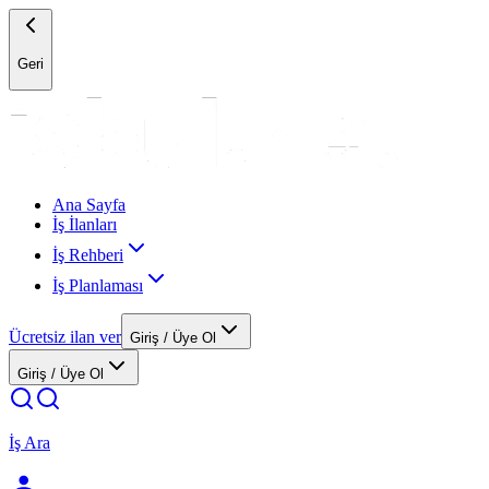
Geri
Ana Sayfa
İş İlanları
İş Rehberi
İş Planlaması
Ücretsiz ilan ver
Giriş / Üye Ol
Giriş / Üye Ol
İş Ara