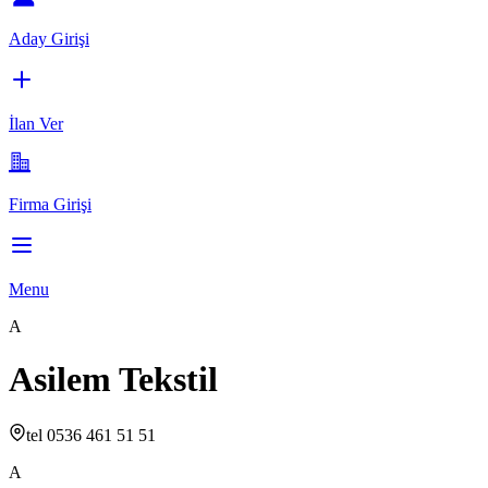
Aday Girişi
İlan Ver
Firma Girişi
Menu
A
Asilem Tekstil
tel 0536 461 51 51
A