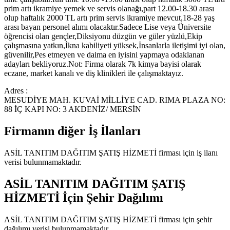
prim artı ikramiye yemek ve servis olanağı,part 12.00-18.30 arası
olup haftalık 2000 TL artı prim servis ikramiye mevcut,18-28 yaş
arası bayan personel alımı olacaktır.Sadece Lise veya Üniversite
öğrencisi olan gençler,Diksiyonu düzgün ve güler yüzlü,Ekip
çalışmasına yatkın,İkna kabiliyeti yüksek,İnsanlarla iletişimi iyi olan,
güvenilir,Pes etmeyen ve daima en iyisini yapmaya odaklanan
adayları bekliyoruz.Not: Firma olarak 7k kimya bayisi olarak
eczane, market kanalı ve diş klinikleri ile çalışmaktayız.
Adres :
MESUDİYE MAH. KUVAİ MİLLİYE CAD. RIMA PLAZA NO:
88 İÇ KAPI NO: 3 AKDENİZ/ MERSİN
Firmanın diğer İş İlanları
ASİL TANITIM DAĞITIM ŞATIŞ HİZMETİ
firması için iş ilanı
verisi bulunmamaktadır.
ASİL TANITIM DAĞITIM ŞATIŞ
HİZMETİ
İçin Şehir Dağılımı
ASİL TANITIM DAĞITIM ŞATIŞ HİZMETİ
firması için şehir
dağılımı verisi bulunmamaktadır.