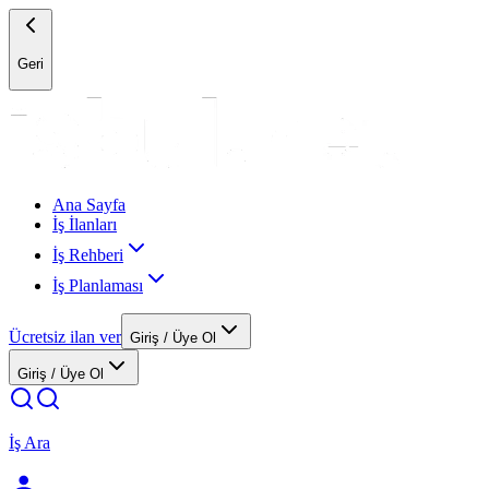
Geri
Ana Sayfa
İş İlanları
İş Rehberi
İş Planlaması
Ücretsiz ilan ver
Giriş / Üye Ol
Giriş / Üye Ol
İş Ara