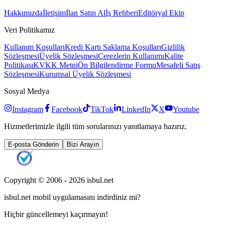
Hakkımızda
İletişim
İlan Satın Al
İş Rehberi
Editöryal Ekip
Veri Politikamız
Kullanım Koşulları
Kredi Kartı Saklama Koşulları
Gizlilik
Sözleşmesi
Üyelik Sözleşmesi
Çerezlerin Kullanımı
Kalite
Politikası
KVKK Metni
Ön Bilgilendirme Formu
Mesafeli Satış
Sözleşmesi
Kurumsal Üyelik Sözleşmesi
Sosyal Medya
Instagram
Facebook
TikTok
LinkedIn
X
Youtube
Hizmetlerimizle ilgili tüm sorularınızı yanıtlamaya hazırız.
E-posta Gönderin
Bizi Arayın
Copyright © 2006 -
2026
isbul.net
isbul.net
mobil uygulamasını
indirdiniz mi?
Hiçbir güncellemeyi kaçırmayın!