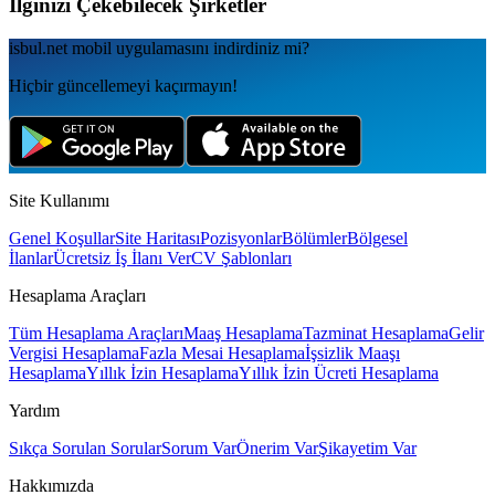
İlginizi Çekebilecek Şirketler
isbul.net
mobil uygulamаsını
indirdiniz mi?
Hiçbir güncellemeyi kaçırmayın!
Site Kullanımı
Genel Koşullar
Site Haritası
Pozisyonlar
Bölümler
Bölgesel
İlanlar
Ücretsiz İş İlanı Ver
CV Şablonları
Hesaplama Araçları
Tüm Hesaplama Araçları
Maaş Hesaplama
Tazminat Hesaplama
Gelir
Vergisi Hesaplama
Fazla Mesai Hesaplama
İşsizlik Maaşı
Hesaplama
Yıllık İzin Hesaplama
Yıllık İzin Ücreti Hesaplama
Yardım
Sıkça Sorulan Sorular
Sorum Var
Önerim Var
Şikayetim Var
Hakkımızda