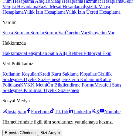
Tüm Hesaplama Araçları
Maaş Hesaplama
Tazminat Hesaplama
Gelir
Vergisi Hesaplama
Fazla Mesai Hesaplama
İşsizlik Maaşı
Hesaplama
Yıllık İzin Hesaplama
Yıllık İzin Ücreti Hesaplama
Yardım
Sıkça Sorulan Sorular
Sorum Var
Önerim Var
Şikayetim Var
Hakkımızda
Hakkımızda
İletişim
İlan Satın Al
İş Rehberi
Editöryal Ekip
Veri Politikamız
Kullanım Koşulları
Kredi Kartı Saklama Koşulları
Gizlilik
Sözleşmesi
Üyelik Sözleşmesi
Çerezlerin Kullanımı
Kalite
Politikası
KVKK Metni
Ön Bilgilendirme Formu
Mesafeli Satış
Sözleşmesi
Kurumsal Üyelik Sözleşmesi
Sosyal Medya
Instagram
Facebook
TikTok
LinkedIn
X
Youtube
Hizmetlerimizle ilgili tüm sorularınızı yanıtlamaya hazırız.
E-posta Gönderin
Bizi Arayın