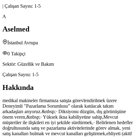
|
Çalışan Sayısı:
1-5
A
Aselmed
İstanbul Avrupa
0
Takipçi
Sektör:
Güzellik ve Bakım
Çalışan Sayısı:
1-5
Hakkında
medikal makineler firmamıza satışta görevlendirilmek üzere
Deneyimli "Pazarlama Sorumlusu” olarak katılacak takım
arkadaşları arıyoruz.&nbsp;· Diksiyonu düzgün, dış görünüşüne
önem veren,&nbsp;· Yüksek ikna kabiliyetine sahip,Mevcut
müşteriler ile ilişkileri en iyi şekilde sürdürmek,· Belirlenen hedefler
doğrultusunda satış ve pazarlama aktivitelerinde görev almak, yeni
satış kanalları bulmak ve mevcut kanalları geliştirmek,ehliyeti (aktif