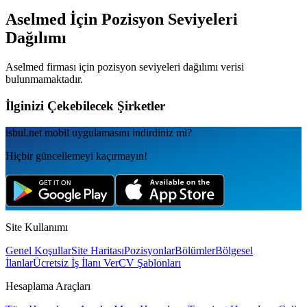
Aselmed
İçin Pozisyon Seviyeleri
Dağılımı
Aselmed
firması için pozisyon seviyeleri dağılımı verisi
bulunmamaktadır.
İlginizi Çekebilecek Şirketler
isbul.net
mobil uygulamаsını
indirdiniz mi?
Hiçbir güncellemeyi kaçırmayın!
Site Kullanımı
Genel Koşullar
Site Haritası
Pozisyonlar
Bölümler
Bölgesel
İlanlar
Ücretsiz İş İlanı Ver
CV Şablonları
Hesaplama Araçları