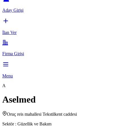
Aday Girişi
İlan Ver
Firma Girişi
Menu
A
Aselmed
Oruç reis mahallesi Tekstilkent caddesi
Sektör :
Güzellik ve Bakım