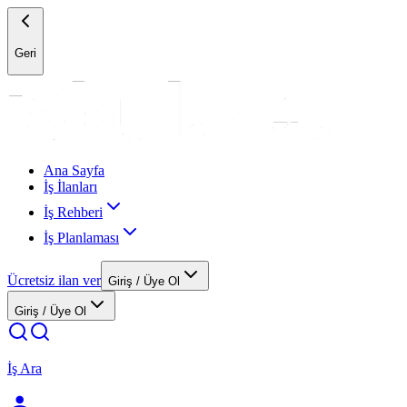
Geri
Ana Sayfa
İş İlanları
İş Rehberi
İş Planlaması
Ücretsiz ilan ver
Giriş / Üye Ol
Giriş / Üye Ol
İş Ara