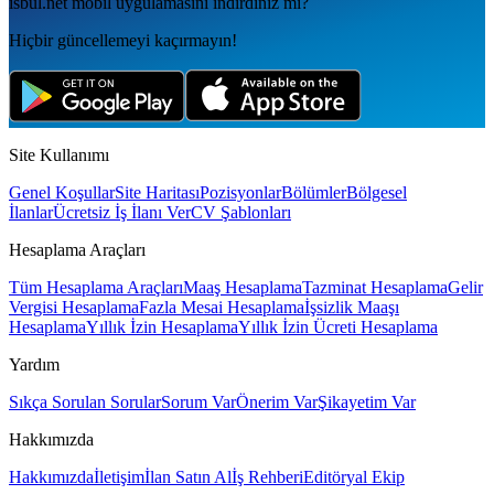
isbul.net
mobil uygulamаsını
indirdiniz mi?
Hiçbir güncellemeyi kaçırmayın!
Site Kullanımı
Genel Koşullar
Site Haritası
Pozisyonlar
Bölümler
Bölgesel
İlanlar
Ücretsiz İş İlanı Ver
CV Şablonları
Hesaplama Araçları
Tüm Hesaplama Araçları
Maaş Hesaplama
Tazminat Hesaplama
Gelir
Vergisi Hesaplama
Fazla Mesai Hesaplama
İşsizlik Maaşı
Hesaplama
Yıllık İzin Hesaplama
Yıllık İzin Ücreti Hesaplama
Yardım
Sıkça Sorulan Sorular
Sorum Var
Önerim Var
Şikayetim Var
Hakkımızda
Hakkımızda
İletişim
İlan Satın Al
İş Rehberi
Editöryal Ekip