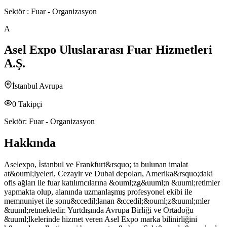
Sektör :
Fuar - Organizasyon
A
Asel Expo Uluslararası Fuar Hizmetleri
A.Ş.
İstanbul Avrupa
0
Takipçi
Sektör:
Fuar - Organizasyon
Hakkında
Aselexpo, İstanbul ve Frankfurt&rsquo; ta bulunan imalat
at&ouml;lyeleri, Cezayir ve Dubai depoları, Amerika&rsquo;daki
ofis ağları ile fuar katılımcılarına &ouml;zg&uuml;n &uuml;retimler
yapmakta olup, alanında uzmanlaşmış profesyonel ekibi ile
memnuniyet ile sonu&ccedil;lanan &ccedil;&ouml;z&uuml;mler
&uuml;retmektedir. Yurtdışında Avrupa Birliği ve Ortadoğu
&uuml;lkelerinde hizmet veren Asel Expo marka bilinirliğini