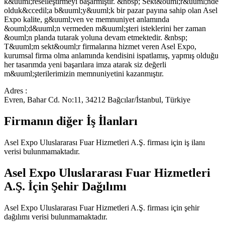
k&uuml;reselleştirmeyi başarmıştır. &nbsp; Sekt&ouml;r&uuml;nde
olduk&ccedil;a b&uuml;y&uuml;k bir pazar payına sahip olan Asel
Expo kalite, g&uuml;ven ve memnuniyet anlamında
&ouml;d&uuml;n vermeden m&uuml;şteri isteklerini her zaman
&ouml;n planda tutarak yoluna devam etmektedir. &nbsp;
T&uuml;m sekt&ouml;r firmalarına hizmet veren Asel Expo,
kurumsal firma olma anlamında kendisini ispatlamış, yapmış olduğu
her tasarımda yeni başarılara imza atarak siz değerli
m&uuml;şterilerimizin memnuniyetini kazanmıştır.
Adres :
Evren, Bahar Cd. No:11, 34212 Bağcılar/İstanbul, Türkiye
Firmanın diğer İş İlanları
Asel Expo Uluslararası Fuar Hizmetleri A.Ş.
firması için iş ilanı
verisi bulunmamaktadır.
Asel Expo Uluslararası Fuar Hizmetleri
A.Ş.
İçin Şehir Dağılımı
Asel Expo Uluslararası Fuar Hizmetleri A.Ş.
firması için şehir
dağılımı verisi bulunmamaktadır.