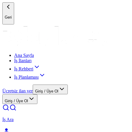
Geri
Ana Sayfa
İş İlanları
İş Rehberi
İş Planlaması
Ücretsiz ilan ver
Giriş / Üye Ol
Giriş / Üye Ol
İş Ara