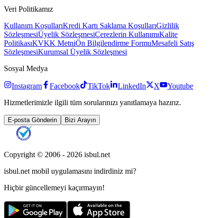
Veri Politikamız
Kullanım Koşulları
Kredi Kartı Saklama Koşulları
Gizlilik
Sözleşmesi
Üyelik Sözleşmesi
Çerezlerin Kullanımı
Kalite
Politikası
KVKK Metni
Ön Bilgilendirme Formu
Mesafeli Satış
Sözleşmesi
Kurumsal Üyelik Sözleşmesi
Sosyal Medya
Instagram
Facebook
TikTok
LinkedIn
X
Youtube
Hizmetlerimizle ilgili tüm sorularınızı yanıtlamaya hazırız.
E-posta Gönderin
Bizi Arayın
Copyright © 2006 -
2026
isbul.net
isbul.net
mobil uygulamasını
indirdiniz mi?
Hiçbir güncellemeyi kaçırmayın!