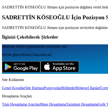
SADRETTİN KÖSEOĞLU
firması için pozisyon dağılımı verisi bu
SADRETTİN KÖSEOĞLU
İçin Pozisyon S
SADRETTİN KÖSEOĞLU
firması için pozisyon seviyeleri dağılım
İlginizi Çekebilecek Şirketler
isbul.net
mobil uygulamаsını
indirdiniz mi?
Hiçbir güncellemeyi kaçırmayın!
Site Kullanımı
Genel Koşullar
Site Haritası
Pozisyonlar
Bölümler
Bölgesel İlanlar
Ücret
Hesaplama Araçları
Tüm Hesaplama Araçları
Maaş Hesaplama
Tazminat Hesaplama
Gelir 