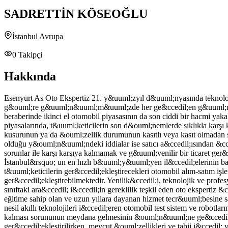
SADRETTİN KÖSEOĞLU
İstanbul Avrupa
0
Takipçi
Hakkında
Esenyurt As Oto Ekspertiz 21. y&uuml;zyıl d&uuml;nyasında teknoloj
g&ouml;re g&uuml;n&uuml;m&uuml;zde her ge&ccedil;en g&uuml;n yeni 
beraberinde ikinci el otomobil piyasasının da son ciddi bir hacmi 
piyasalarında, t&uuml;keticilerin son d&ouml;nemlerde sıklıkla karşı 
kusurunun ya da &ouml;zellik durumunun kasıtlı veya kasıt olmadan satı
olduğu y&ouml;n&uuml;ndeki iddialar ise satıcı a&ccedil;ısından &ccedi
sorunlar ile karşı karşıya kalmamak ve g&uuml;venilir bir ticaret ger&
İstanbul&rsquo; un en hızlı b&uuml;y&uuml;yen il&ccedil;elerinin b
t&uuml;keticilerin ger&ccedil;ekleştirecekleri otomobil alım-satım i
ger&ccedil;ekleştirebilmektedir. Yenilik&ccedil;i, teknolojik ve profe
sınıftaki ara&ccedil; i&ccedil;in gereklilik teşkil eden oto eksperti
eğitime sahip olan ve uzun yıllara dayanan hizmet tecr&uuml;besine sah
nesil akıllı teknolojileri i&ccedil;eren otomobil test sistem ve robotlar
kalması sorununun meydana gelmesinin &ouml;n&uuml;ne ge&ccedil;ile
ger&ccedil;ekleştirilirken, mevcut &ouml;zellikleri ve tabii i&ccedil; 