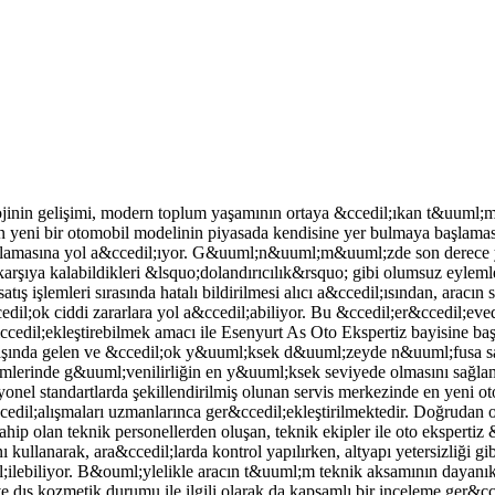
inin gelişimi, modern toplum yaşamının ortaya &ccedil;ıkan t&uuml;m
bir otomobil modelinin piyasada kendisine yer bulmaya başlamasıyla 
yakalamasına yol a&ccedil;ıyor. G&uuml;n&uuml;m&uuml;zde son derece
karşıya kalabildikleri &lsquo;dolandırıcılık&rsquo; gibi olumsuz eylem
ş işlemleri sırasında hatalı bildirilmesi alıcı a&ccedil;ısından, aracın
l;ok ciddi zararlara yol a&ccedil;abiliyor. Bu &ccedil;er&ccedil;evede 
ccedil;ekleştirebilmek amacı ile Esenyurt As Oto Ekspertiz bayisine baş
aşında gelen ve &ccedil;ok y&uuml;ksek d&uuml;zeyde n&uuml;fusa sah
şlemlerinde g&uuml;venilirliğin en y&uuml;ksek seviyede olmasını sağl
syonel standartlarda şekillendirilmiş olunan servis merkezinde en yeni 
z &ccedil;alışmaları uzmanlarınca ger&ccedil;ekleştirilmektedir. Doğrud
ip olan teknik personellerden oluşan, teknik ekipler ile oto ekspertiz &
ını kullanarak, ara&ccedil;larda kontrol yapılırken, altyapı yetersizliği g
biliyor. B&ouml;ylelikle aracın t&uuml;m teknik aksamının dayanıklı
ve dış kozmetik durumu ile ilgili olarak da kapsamlı bir inceleme ger&cce