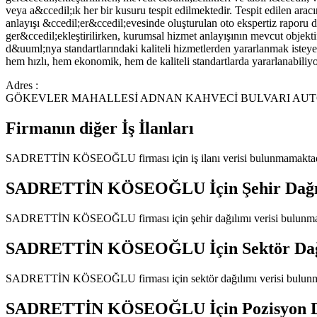
veya a&ccedil;ık her bir kusuru tespit edilmektedir. Tespit edilen ar
anlayışı &ccedil;er&ccedil;evesinde oluşturulan oto ekspertiz raporu da
ger&ccedil;ekleştirilirken, kurumsal hizmet anlayışının mevcut objektif
d&uuml;nya standartlarındaki kaliteli hizmetlerden yararlanmak isteye
hem hızlı, hem ekonomik, hem de kaliteli standartlarda yararlanabili
Adres :
GÖKEVLER MAHALLESİ ADNAN KAHVECİ BULVARI AUTOP
Firmanın diğer İş İlanları
SADRETTİN KÖSEOĞLU
firması için iş ilanı verisi bulunmamaktad
SADRETTİN KÖSEOĞLU
İçin Şehir Dağ
SADRETTİN KÖSEOĞLU
firması için şehir dağılımı verisi bulunm
SADRETTİN KÖSEOĞLU
İçin Sektör Da
SADRETTİN KÖSEOĞLU
firması için sektör dağılımı verisi bulu
SADRETTİN KÖSEOĞLU
İçin Pozisyon 