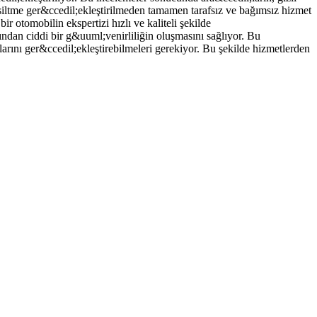
ksiltme ger&ccedil;ekleştirilmeden tamamen tarafsız ve bağımsız hizmet
r otomobilin ekspertizi hızlı ve kaliteli şekilde
sından ciddi bir g&uuml;venirliliğin oluşmasını sağlıyor. Bu
arını ger&ccedil;ekleştirebilmeleri gerekiyor. Bu şekilde hizmetlerden