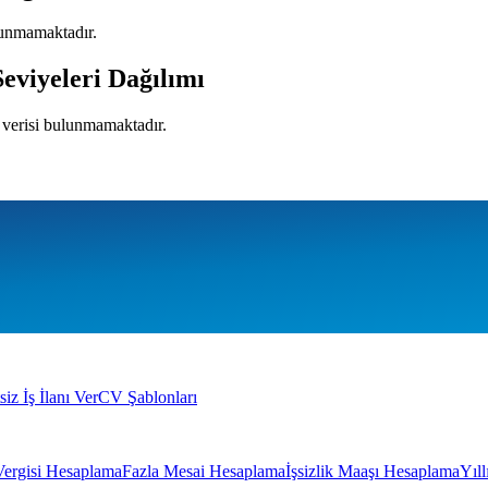
lunmamaktadır.
eviyeleri Dağılımı
ı verisi bulunmamaktadır.
siz İş İlanı Ver
CV Şablonları
Vergisi Hesaplama
Fazla Mesai Hesaplama
İşsizlik Maaşı Hesaplama
Yıl