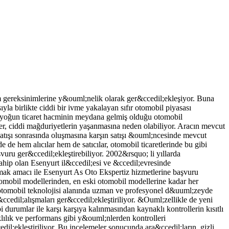
 gereksinimlerine y&ouml;nelik olarak ger&ccedil;ekleşiyor. Buna
birlikte ciddi bir ivme yakalayan sıfır otomobil piyasası
 yoğun ticaret hacminin meydana gelmiş olduğu otomobil
ler, ciddi mağduriyetlerin yaşanmasına neden olabiliyor. Aracın mevcut
 satışı sonrasında oluşmasına karşın satışı &ouml;ncesinde mevcut
de hem alıcılar hem de satıcılar, otomobil ticaretlerinde bu gibi
vuru ger&ccedil;ekleştirebiliyor. 2002&rsquo; li yıllarda
ip olan Esenyurt il&ccedil;esi ve &ccedil;evresinde
amak amacı ile Esenyurt As Oto Ekspertiz hizmetlerine başvuru
otomobil modellerinden, en eski otomobil modellerine kadar her
an otomobil teknolojisi alanında uzman ve profesyonel d&uuml;zeyde
ccedil;alışmaları ger&ccedil;ekleştiriliyor. &Ouml;zellikle de yeni
ibi durumlar ile karşı karşıya kalınmasından kaynaklı kontrollerin kısıtlı
lık ve performans gibi y&ouml;nlerden kontrolleri
dil;ekleştiriliyor. Bu incelemeler sonucunda ara&ccedil;ların, gizli