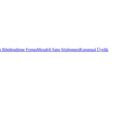
 Bilgilendirme Formu
Mesafeli Satış Sözleşmesi
Kurumsal Üyelik