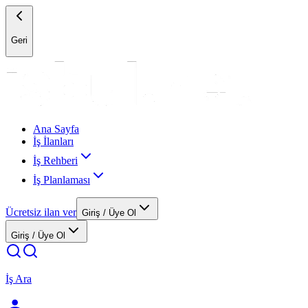
Geri
Ana Sayfa
İş İlanları
İş Rehberi
İş Planlaması
Ücretsiz ilan ver
Giriş / Üye Ol
Giriş / Üye Ol
İş Ara