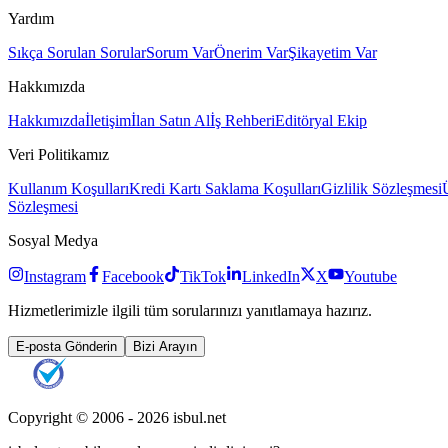
Yardım
Sıkça Sorulan Sorular
Sorum Var
Önerim Var
Şikayetim Var
Hakkımızda
Hakkımızda
İletişim
İlan Satın Al
İş Rehberi
Editöryal Ekip
Veri Politikamız
Kullanım Koşulları
Kredi Kartı Saklama Koşulları
Gizlilik Sözleşmesi
Sözleşmesi
Sosyal Medya
Instagram
Facebook
TikTok
LinkedIn
X
Youtube
Hizmetlerimizle ilgili tüm sorularınızı yanıtlamaya hazırız.
E-posta Gönderin
Bizi Arayın
Copyright © 2006 -
2026
isbul.net