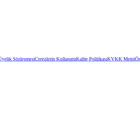
Üyelik Sözleşmesi
Çerezlerin Kullanımı
Kalite Politikası
KVKK Metni
Ön