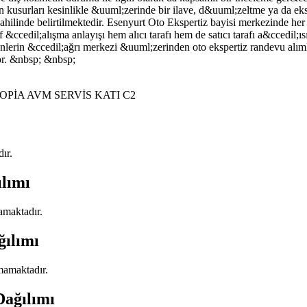
acın kusurları kesinlikle &uuml;zerinde bir ilave, d&uuml;zeltme ya da e
hilinde belirtilmektedir. Esenyurt Oto Ekspertiz bayisi merkezinde her bi
 &ccedil;alışma anlayışı hem alıcı tarafı hem de satıcı tarafı a&ccedil;ı
nlerin &ccedil;ağrı merkezi &uuml;zerinden oto ekspertiz randevu alıml
yor. &nbsp; &nbsp;
İA AVM SERVİS KATI C2
ır.
ılımı
amaktadır.
ğılımı
nmamaktadır.
Dağılımı