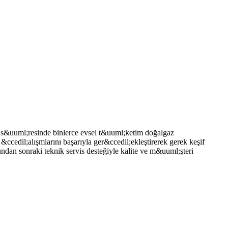
uuml;resinde binlerce evsel t&uuml;ketim doğalgaz
ccedil;alışmlarını başarıyla ger&ccedil;ekleştirerek gerek keşif
dan sonraki teknik servis desteğiyle kalite ve m&uuml;şteri