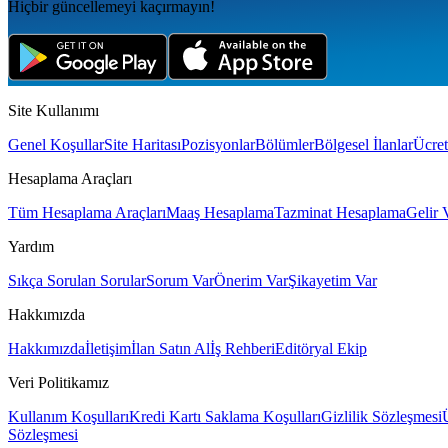
Hiçbir güncellemeyi kaçırmayın!
Site Kullanımı
Genel Koşullar
Site Haritası
Pozisyonlar
Bölümler
Bölgesel İlanlar
Ücret
Hesaplama Araçları
Tüm Hesaplama Araçları
Maaş Hesaplama
Tazminat Hesaplama
Gelir 
Yardım
Sıkça Sorulan Sorular
Sorum Var
Önerim Var
Şikayetim Var
Hakkımızda
Hakkımızda
İletişim
İlan Satın Al
İş Rehberi
Editöryal Ekip
Veri Politikamız
Kullanım Koşulları
Kredi Kartı Saklama Koşulları
Gizlilik Sözleşmesi
Sözleşmesi