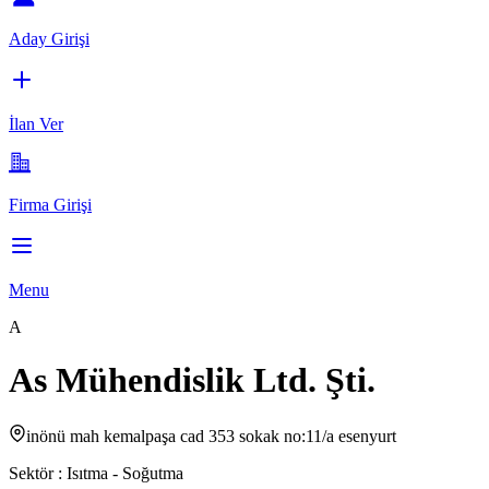
Aday Girişi
İlan Ver
Firma Girişi
Menu
A
As Mühendislik Ltd. Şti.
inönü mah kemalpaşa cad 353 sokak no:11/a esenyurt
Sektör :
Isıtma - Soğutma