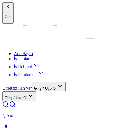
Geri
Ana Sayfa
İş İlanları
İş Rehberi
İş Planlaması
Ücretsiz ilan ver
Giriş / Üye Ol
Giriş / Üye Ol
İş Ara