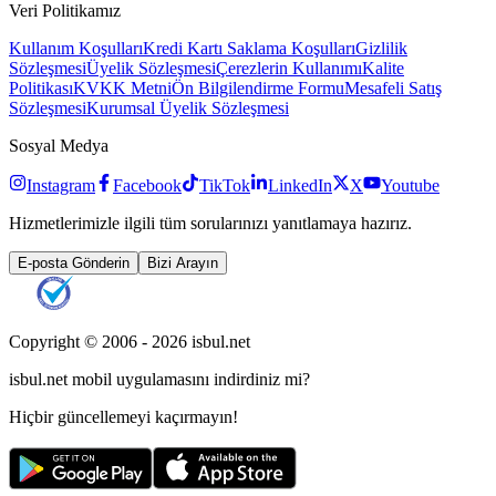
Veri Politikamız
Kullanım Koşulları
Kredi Kartı Saklama Koşulları
Gizlilik
Sözleşmesi
Üyelik Sözleşmesi
Çerezlerin Kullanımı
Kalite
Politikası
KVKK Metni
Ön Bilgilendirme Formu
Mesafeli Satış
Sözleşmesi
Kurumsal Üyelik Sözleşmesi
Sosyal Medya
Instagram
Facebook
TikTok
LinkedIn
X
Youtube
Hizmetlerimizle ilgili tüm sorularınızı yanıtlamaya hazırız.
E-posta Gönderin
Bizi Arayın
Copyright © 2006 -
2026
isbul.net
isbul.net
mobil uygulamasını
indirdiniz mi?
Hiçbir güncellemeyi kaçırmayın!