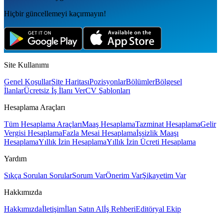
Hiçbir güncellemeyi kaçırmayın!
Site Kullanımı
Genel Koşullar
Site Haritası
Pozisyonlar
Bölümler
Bölgesel
İlanlar
Ücretsiz İş İlanı Ver
CV Şablonları
Hesaplama Araçları
Tüm Hesaplama Araçları
Maaş Hesaplama
Tazminat Hesaplama
Gelir
Vergisi Hesaplama
Fazla Mesai Hesaplama
İşsizlik Maaşı
Hesaplama
Yıllık İzin Hesaplama
Yıllık İzin Ücreti Hesaplama
Yardım
Sıkça Sorulan Sorular
Sorum Var
Önerim Var
Şikayetim Var
Hakkımızda
Hakkımızda
İletişim
İlan Satın Al
İş Rehberi
Editöryal Ekip