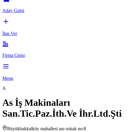
Aday Girişi
İlan Ver
Firma Girişi
Menu
A
As İş Makinaları
San.Tic.Paz.İth.Ve İhr.Ltd.Şti
Büyükbakkalköy mahallesi anı sokak no:8