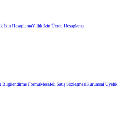
lık İzin Hesaplama
Yıllık İzin Ücreti Hesaplama
 Bilgilendirme Formu
Mesafeli Satış Sözleşmesi
Kurumsal Üyelik