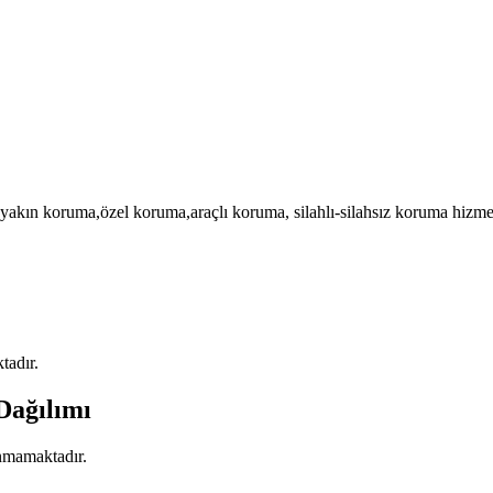
zel koruma,araçlı koruma, silahlı-silahsız koruma hizmetleri. Öze
tadır.
Dağılımı
unmamaktadır.