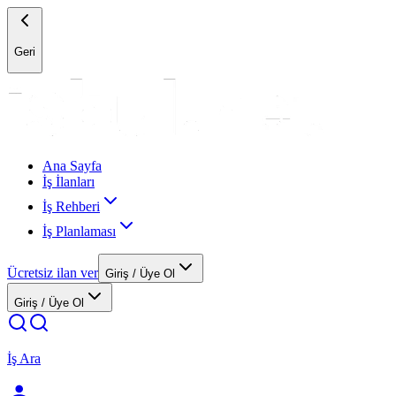
Geri
Ana Sayfa
İş İlanları
İş Rehberi
İş Planlaması
Ücretsiz ilan ver
Giriş / Üye Ol
Giriş / Üye Ol
İş Ara