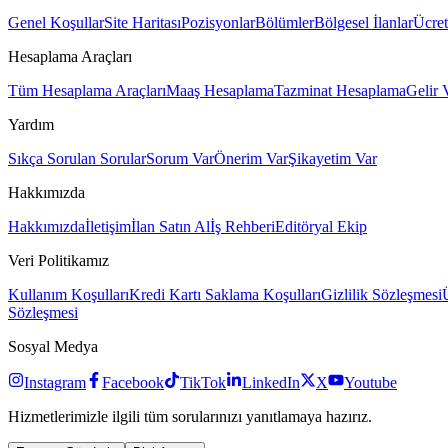
Genel Koşullar
Site Haritası
Pozisyonlar
Bölümler
Bölgesel İlanlar
Ücret
Hesaplama Araçları
Tüm Hesaplama Araçları
Maaş Hesaplama
Tazminat Hesaplama
Gelir 
Yardım
Sıkça Sorulan Sorular
Sorum Var
Önerim Var
Şikayetim Var
Hakkımızda
Hakkımızda
İletişim
İlan Satın Al
İş Rehberi
Editöryal Ekip
Veri Politikamız
Kullanım Koşulları
Kredi Kartı Saklama Koşulları
Gizlilik Sözleşmesi
Sözleşmesi
Sosyal Medya
Instagram
Facebook
TikTok
LinkedIn
X
Youtube
Hizmetlerimizle ilgili tüm sorularınızı yanıtlamaya hazırız.