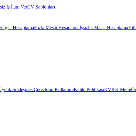
siz İş İlanı Ver
CV Şablonları
Vergisi Hesaplama
Fazla Mesai Hesaplama
İşsizlik Maaşı Hesaplama
Yıl
Üyelik Sözleşmesi
Çerezlerin Kullanımı
Kalite Politikası
KVKK Metni
Ön