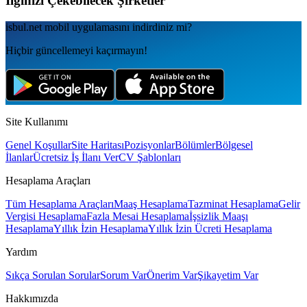
İlginizi Çekebilecek Şirketler
isbul.net
mobil uygulamаsını
indirdiniz mi?
Hiçbir güncellemeyi kaçırmayın!
Site Kullanımı
Genel Koşullar
Site Haritası
Pozisyonlar
Bölümler
Bölgesel
İlanlar
Ücretsiz İş İlanı Ver
CV Şablonları
Hesaplama Araçları
Tüm Hesaplama Araçları
Maaş Hesaplama
Tazminat Hesaplama
Gelir
Vergisi Hesaplama
Fazla Mesai Hesaplama
İşsizlik Maaşı
Hesaplama
Yıllık İzin Hesaplama
Yıllık İzin Ücreti Hesaplama
Yardım
Sıkça Sorulan Sorular
Sorum Var
Önerim Var
Şikayetim Var
Hakkımızda