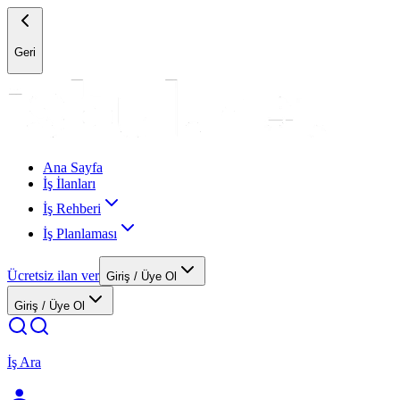
Geri
Ana Sayfa
İş İlanları
İş Rehberi
İş Planlaması
Ücretsiz ilan ver
Giriş / Üye Ol
Giriş / Üye Ol
İş Ara