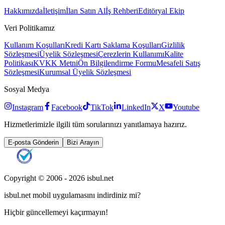
Hakkımızda
İletişim
İlan Satın Al
İş Rehberi
Editöryal Ekip
Veri Politikamız
Kullanım Koşulları
Kredi Kartı Saklama Koşulları
Gizlilik
Sözleşmesi
Üyelik Sözleşmesi
Çerezlerin Kullanımı
Kalite
Politikası
KVKK Metni
Ön Bilgilendirme Formu
Mesafeli Satış
Sözleşmesi
Kurumsal Üyelik Sözleşmesi
Sosyal Medya
Instagram
Facebook
TikTok
LinkedIn
X
Youtube
Hizmetlerimizle ilgili tüm sorularınızı yanıtlamaya hazırız.
E-posta Gönderin
Bizi Arayın
Copyright © 2006 -
2026
isbul.net
isbul.net
mobil uygulamasını
indirdiniz mi?
Hiçbir güncellemeyi kaçırmayın!